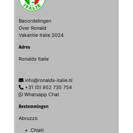
Beoordelingen
Over Ronald
Vakantie Italie 2024
Adres
Ronalds Italie
info@ronalds-italie.nl
+31 (0) 852 735 754
Whatsapp Chat
Bestemmingen
Abruzzo
Chieti