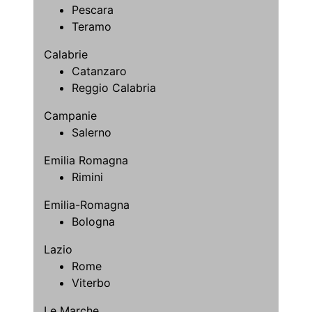
Pescara
Teramo
Calabrie
Catanzaro
Reggio Calabria
Campanie
Salerno
Emilia Romagna
Rimini
Emilia-Romagna
Bologna
Lazio
Rome
Viterbo
Le Marche