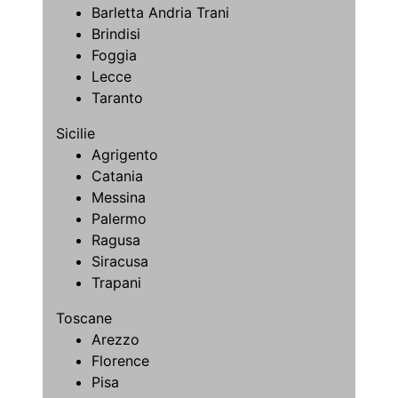
Barletta Andria Trani
Brindisi
Foggia
Lecce
Taranto
Sicilie
Agrigento
Catania
Messina
Palermo
Ragusa
Siracusa
Trapani
Toscane
Arezzo
Florence
Pisa