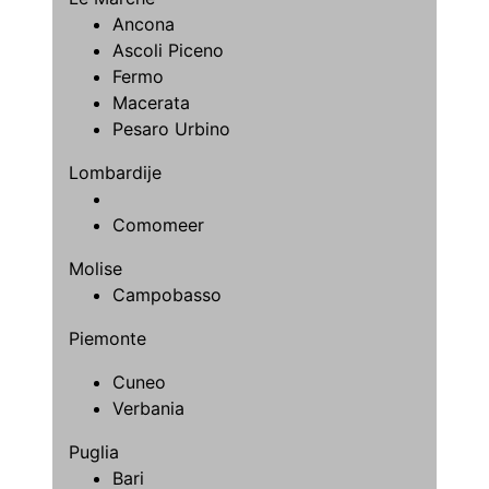
Ancona
Ascoli Piceno
Fermo
Macerata
Pesaro Urbino
Lombardije
Comomeer
Molise
Campobasso
Piemonte
Cuneo
Verbania
Puglia
Bari