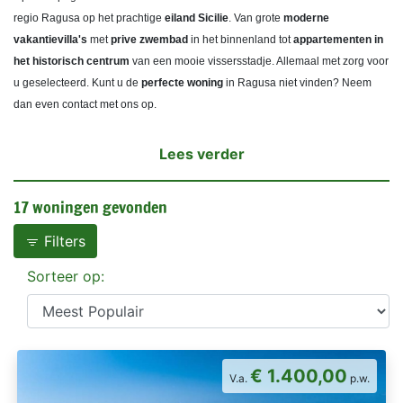
regio Ragusa op het prachtige
eiland Sicilie
. Van grote
moderne
vakantievilla's
met
prive zwembad
in het binnenland tot
a
ppartementen in
het historisch centrum
van een mooie vissersstadje. Allemaal met zorg voor
u geselecteerd. Kunt u de
perfecte woning
in Ragusa niet vinden? Neem
dan even contact met ons op.
Lees verder
17 woningen gevonden
Filters
Sorteer op:
€ 1.400,00
V.a.
p.w.