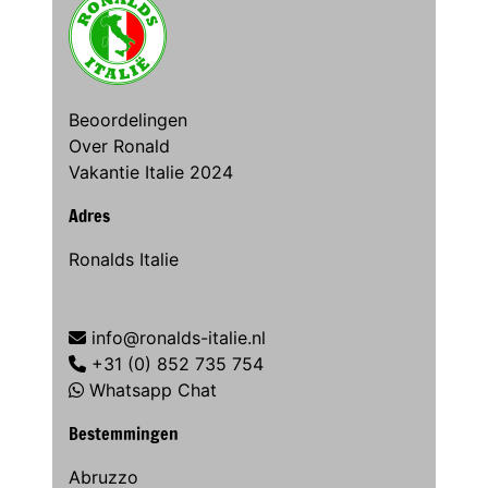
Beoordelingen
Over Ronald
Vakantie Italie 2024
Adres
Ronalds Italie
info@ronalds-italie.nl
+31 (0) 852 735 754
Whatsapp Chat
Bestemmingen
Abruzzo