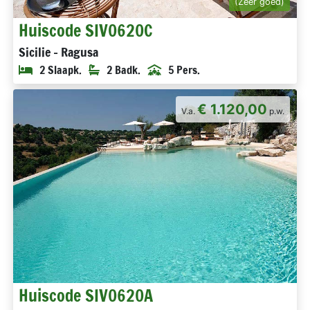
(Zeer goed)
Huiscode SIV0620C
Sicilie - Ragusa
2 Slaapk.
2 Badk.
5 Pers.
€ 1.120,00
V.a.
p.w.
Huiscode SIV0620A