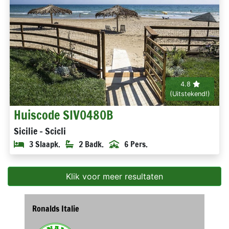
4.8
(Uitstekend!)
Huiscode SIV0480B
Sicilie - Scicli
3 Slaapk.
2 Badk.
6 Pers.
Klik voor meer resultaten
Ronalds Italie