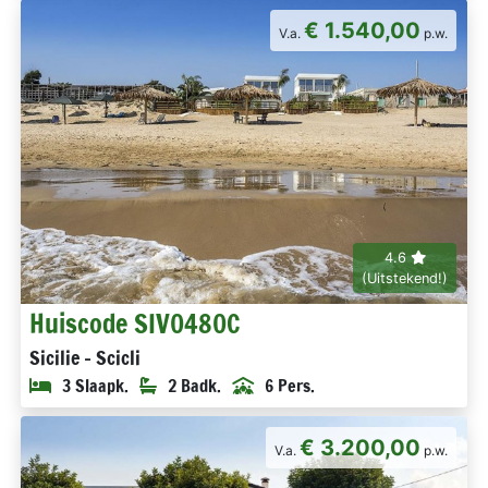
€ 1.540,00
V.a.
p.w.
4.6
(Uitstekend!)
Huiscode SIV0480C
Sicilie - Scicli
3 Slaapk.
2 Badk.
6 Pers.
€ 3.200,00
V.a.
p.w.