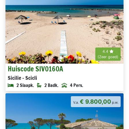
4.4
(Zeer goed)
Huiscode SIV0160A
Sicilie - Scicli
2 Slaapk.
2 Badk.
4 Pers.
€ 9.800,00
V.a.
p.w.