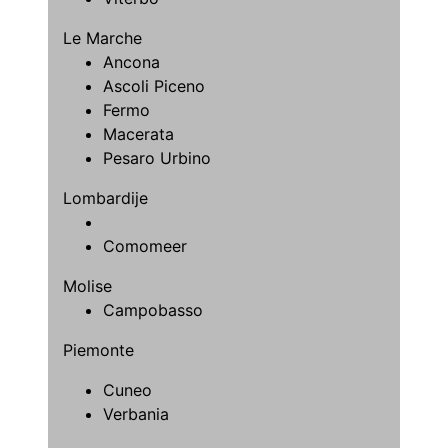
Le Marche
Ancona
Ascoli Piceno
Fermo
Macerata
Pesaro Urbino
Lombardije
Comomeer
Molise
Campobasso
Piemonte
Cuneo
Verbania