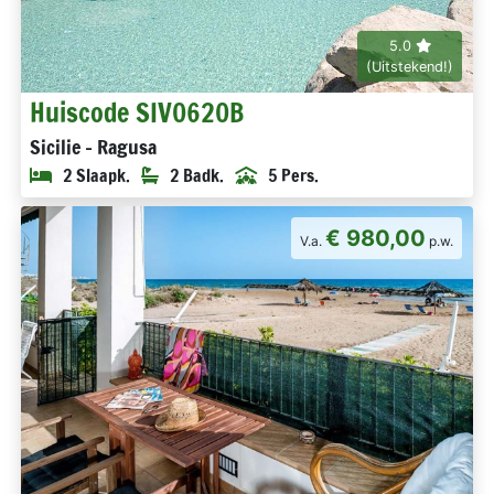
5.0
(Uitstekend!)
Huiscode SIV0620B
Sicilie - Ragusa
2 Slaapk.
2 Badk.
5 Pers.
€ 980,00
V.a.
p.w.