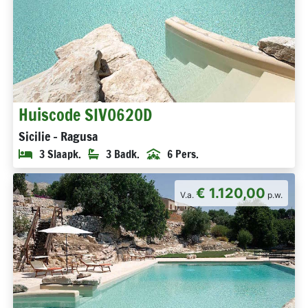
Huiscode SIV0620D
Sicilie - Ragusa
3 Slaapk.
3 Badk.
6 Pers.
€ 1.120,00
V.a.
p.w.