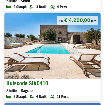
Sicilie - Scicli
2 Slaapk.
3 Badk.
4 Pers.
€ 4.200,00
V.a.
p.w.
Huiscode SIV0410
Sicilie - Ragusa
5 Slaapk.
4 Badk.
11 Pers.