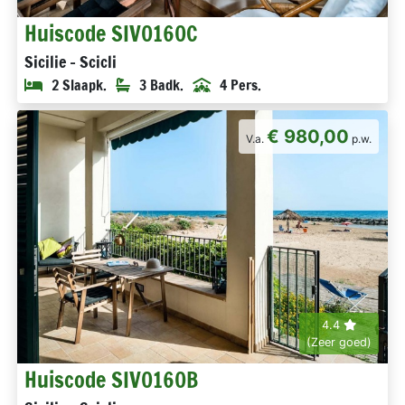
Huiscode SIV0160C
Sicilie - Scicli
2 Slaapk.
3 Badk.
4 Pers.
€ 980,00
V.a.
p.w.
4.4
(Zeer goed)
Huiscode SIV0160B