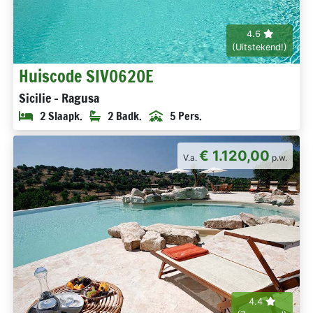
4.6
(Uitstekend!)
Huiscode SIV0620E
Sicilie - Ragusa
2 Slaapk.
2 Badk.
5 Pers.
€ 1.120,00
V.a.
p.w.
4.4