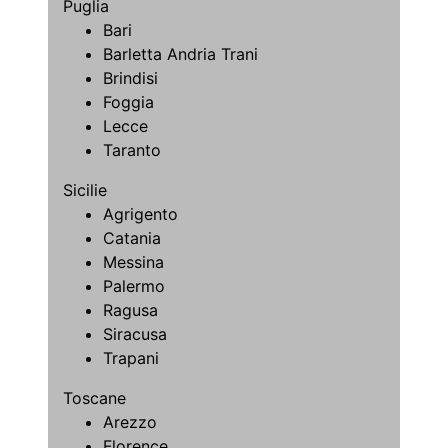
Puglia
Bari
Barletta Andria Trani
Brindisi
Foggia
Lecce
Taranto
Sicilie
Agrigento
Catania
Messina
Palermo
Ragusa
Siracusa
Trapani
Toscane
Arezzo
Florence