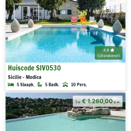
4.8
(Uitstekend!)
Huiscode SIV0530
Sicilie - Modica
5 Slaapk.
5 Badk.
10 Pers.
€ 1.260,00
V.a.
p.w.