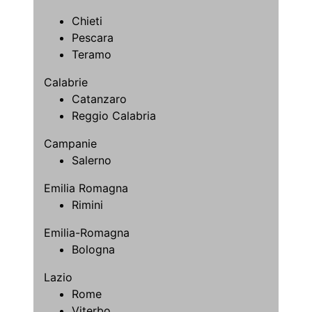
Chieti
Pescara
Teramo
Calabrie
Catanzaro
Reggio Calabria
Campanie
Salerno
Emilia Romagna
Rimini
Emilia-Romagna
Bologna
Lazio
Rome
Viterbo