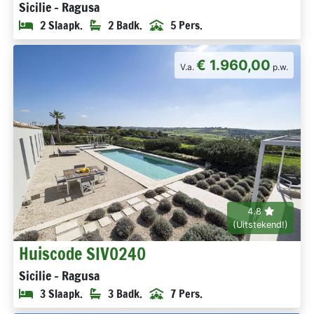
Sicilie - Ragusa
2 Slaapk.
2 Badk.
5 Pers.
€ 1.960,00
V.a.
p.w.
4.8
(Uitstekend!)
Huiscode SIV0240
Sicilie - Ragusa
3 Slaapk.
3 Badk.
7 Pers.