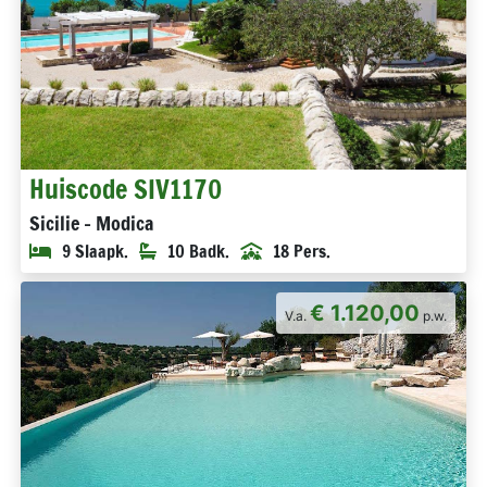
Huiscode SIV1170
Sicilie - Modica
9 Slaapk.
10 Badk.
18 Pers.
€ 1.120,00
V.a.
p.w.