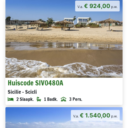
€ 924,00
V.a.
p.w.
Huiscode SIV0480A
Sicilie - Scicli
2 Slaapk.
1 Badk.
3 Pers.
€ 1.540,00
V.a.
p.w.