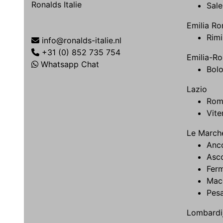
Ronalds Italie
Sale
Emilia R
Rimi
info@ronalds-italie.nl
+31 (0) 852 735 754
Emilia-R
Whatsapp Chat
Bol
Lazio
Rom
Vite
Le March
Anc
Asco
Fer
Mac
Pes
Lombardi