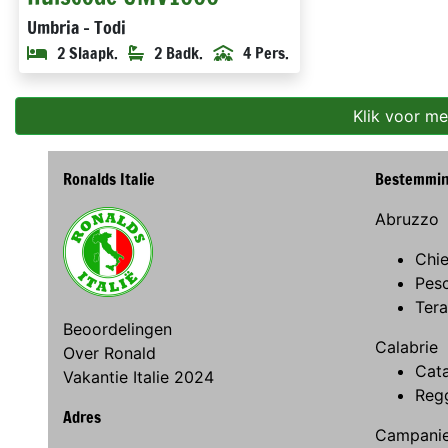
Umbria - Todi
2 Slaapk.
2 Badk.
4 Pers.
Klik voor me
Ronalds Italie
Bestemmi
Abruzzo
Chie
Pes
Ter
Beoordelingen
Calabrie
Over Ronald
Cat
Vakantie Italie 2024
Regg
Adres
Campani