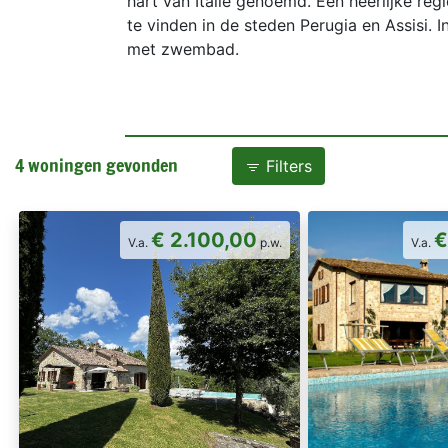
hart van Italie genoemd. Een heerlijke reg
te vinden in de steden Perugia en Assisi. 
met zwembad.
4 woningen gevonden
Filters
€ 2.100,00
€
V.a.
p.w.
V.a.