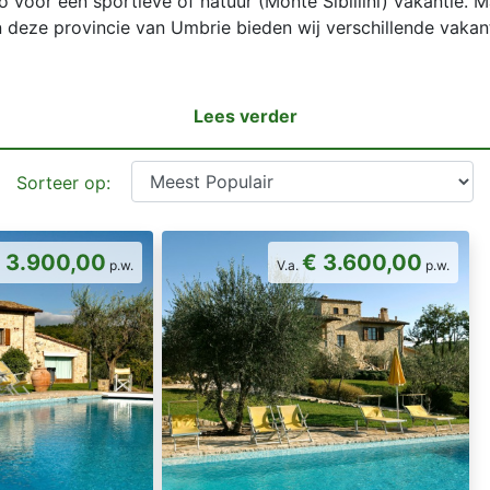
io voor een sportieve of natuur (Monte Sibillini) vakantie.
In deze provincie van Umbrie bieden wij verschillende vakant
Lees verder
Sorteer op:
 3.900,00
€ 3.600,00
p.w.
V.a.
p.w.