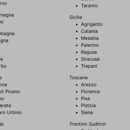
rno
Taranto
omagna
Sicilie
ni
Agrigento
Catania
omagna
Messina
ogna
Palermo
Ragusa
e
Siracusa
rbo
Trapani
e
Toscane
ona
Arezzo
li Piceno
Florence
mo
Pisa
erata
Pistoia
aro Urbino
Siena
je
Trentino Sudtirol