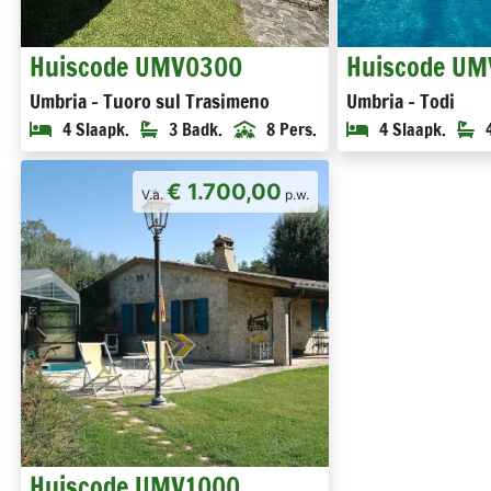
Huiscode UMV0300
Huiscode U
Umbria - Tuoro sul Trasimeno
Umbria - Todi
4 Slaapk.
3 Badk.
8 Pers.
4 Slaapk.
€ 1.700,00
V.a.
p.w.
Huiscode UMV1000