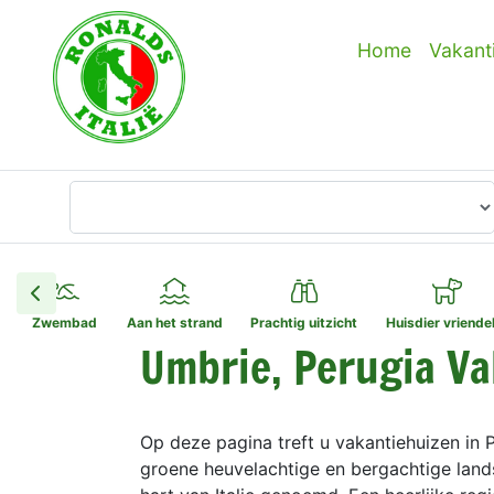
Home
Vakant
Waar wilt u heen?
Zwembad
Aan het strand
Prachtig uitzicht
Huisdier vriendel
Umbrie, Perugia V
Op deze pagina treft u vakantiehuizen in 
groene heuvelachtige en bergachtige land