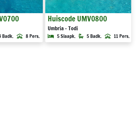
MV0700
Huiscode UMV0800
Umbria - Todi
4 Badk.
8 Pers.
5 Slaapk.
5 Badk.
11 Pers.