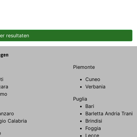
er resultaten
ngen
Piemonte
ti
Cuneo
cara
Verbania
amo
Puglia
Bari
anzaro
Barletta Andria Trani
io Calabria
Brindisi
Foggia
e
Lecce