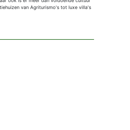
 Maar ook is er meer dan voldoende cultuur
iehuizen van Agriturismo's tot luxe villa's