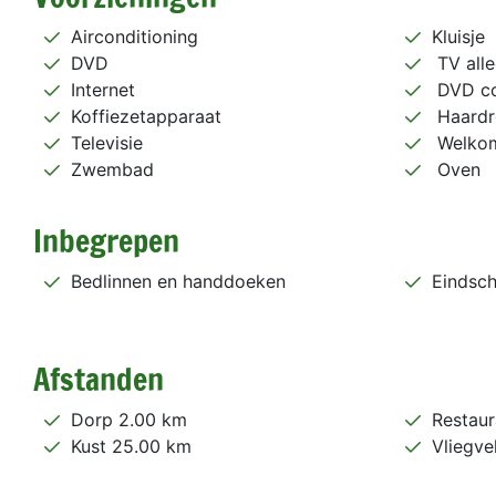
Airconditioning
Kluisje
DVD
TV all
Internet
DVD co
Koffiezetapparaat
Haardr
Televisie
Welkom
Zwembad
Oven
Inbegrepen
Bedlinnen en handdoeken
Eindsc
Afstanden
Dorp 2.00 km
Restaur
Kust 25.00 km
Vliegve