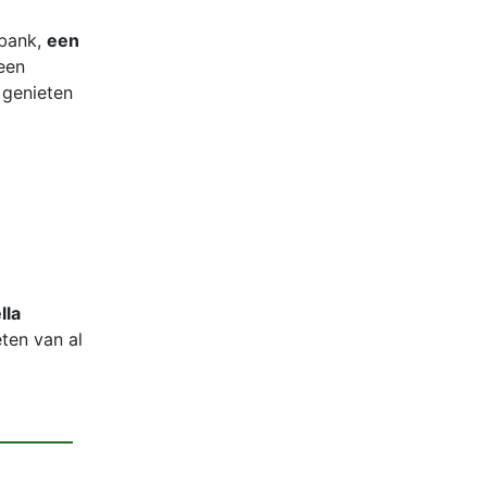
 bank,
een
een
 genieten
lla
ten van al