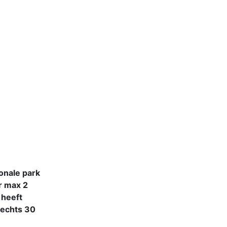
ionale park
r max 2
 heeft
lechts 30