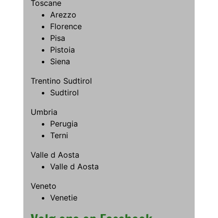
Toscane
Arezzo
Florence
Pisa
Pistoia
Siena
Trentino Sudtirol
Sudtirol
Umbria
Perugia
Terni
Valle d Aosta
Valle d Aosta
Veneto
Venetie