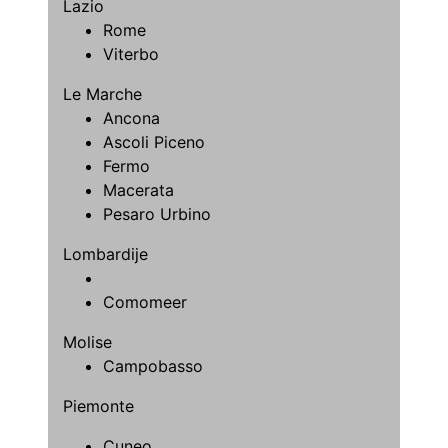
Lazio
Rome
Viterbo
Le Marche
Ancona
Ascoli Piceno
Fermo
Macerata
Pesaro Urbino
Lombardije
Comomeer
Molise
Campobasso
Piemonte
Cuneo