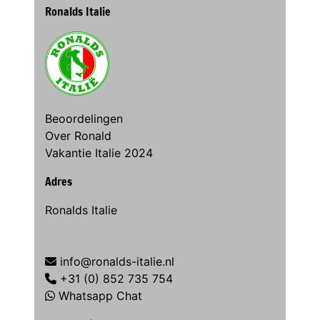
Ronalds Italie
Beoordelingen
Over Ronald
Vakantie Italie 2024
Adres
Ronalds Italie
info@ronalds-italie.nl
+31 (0) 852 735 754
Whatsapp Chat