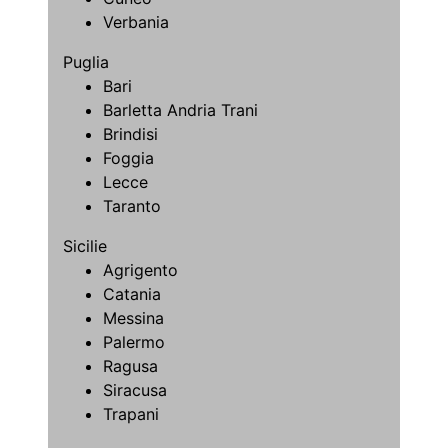
Verbania
Puglia
Bari
Barletta Andria Trani
Brindisi
Foggia
Lecce
Taranto
Sicilie
Agrigento
Catania
Messina
Palermo
Ragusa
Siracusa
Trapani