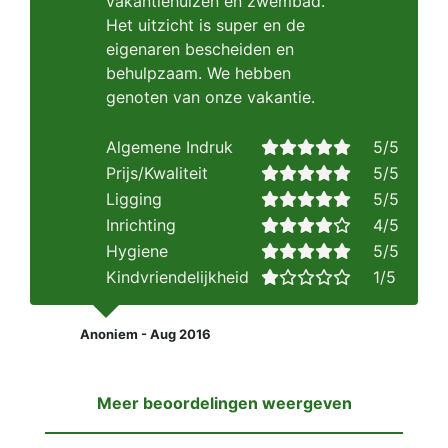
vakantiehuizen en zwembad.
Het uitzicht is super en de
eigenaren bescheiden en
behulpzaam. We hebben
genoten van onze vakantie.
Algemene Indruk
5/5
Prijs/Kwaliteit
5/5
Ligging
5/5
Inrichting
4/5
Hygiene
5/5
Kindvriendelijkheid
1/5
Anoniem - Aug 2016
Meer beoordelingen weergeven