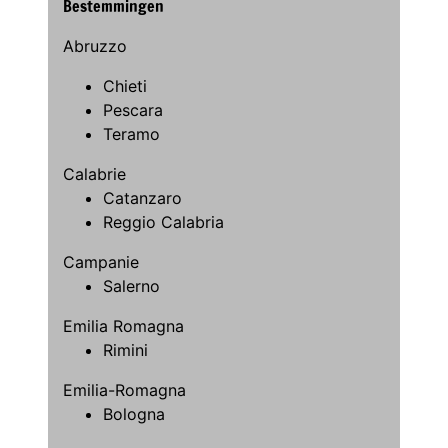
Bestemmingen
Abruzzo
Chieti
Pescara
Teramo
Calabrie
Catanzaro
Reggio Calabria
Campanie
Salerno
Emilia Romagna
Rimini
Emilia-Romagna
Bologna