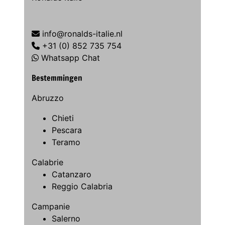
info@ronalds-italie.nl
+31 (0) 852 735 754
Whatsapp Chat
Bestemmingen
Abruzzo
Chieti
Pescara
Teramo
Calabrie
Catanzaro
Reggio Calabria
Campanie
Salerno