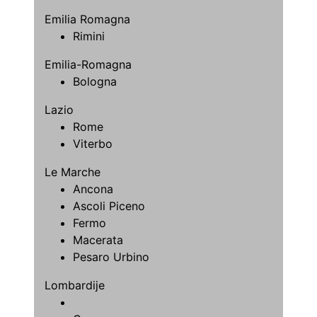
Emilia Romagna
Rimini
Emilia-Romagna
Bologna
Lazio
Rome
Viterbo
Le Marche
Ancona
Ascoli Piceno
Fermo
Macerata
Pesaro Urbino
Lombardije