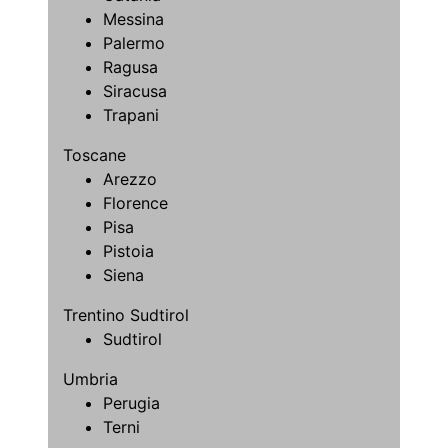
Messina
Palermo
Ragusa
Siracusa
Trapani
Toscane
Arezzo
Florence
Pisa
Pistoia
Siena
Trentino Sudtirol
Sudtirol
Umbria
Perugia
Terni