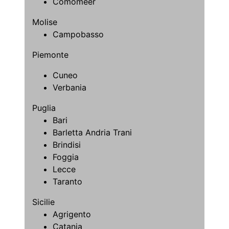
Comomeer
Molise
Campobasso
Piemonte
Cuneo
Verbania
Puglia
Bari
Barletta Andria Trani
Brindisi
Foggia
Lecce
Taranto
Sicilie
Agrigento
Catania