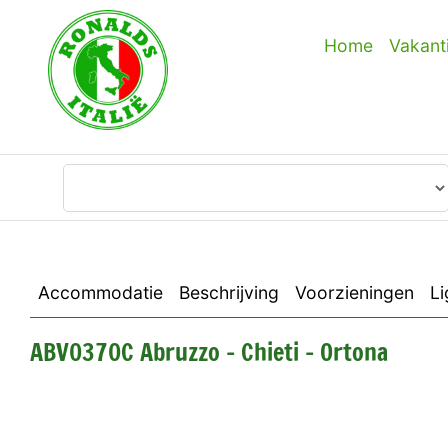
Home
Vakant
Waar wilt u heen?
Accommodatie
Beschrijving
Voorzieningen
Li
ABV0370C Abruzzo - Chieti - Ortona