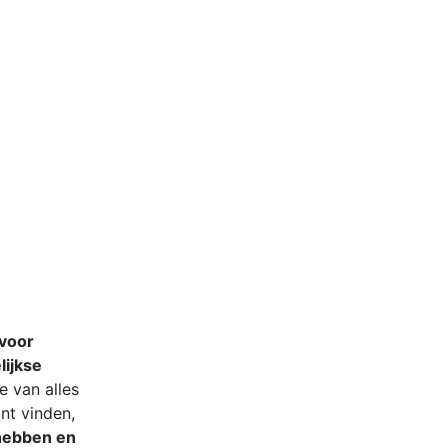
 voor
lijkse
e van alles
unt vinden,
 hebben en