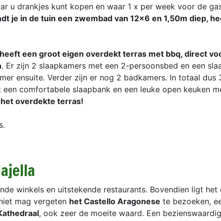
aar u drankjes kunt kopen en waar 1 x per week voor de ga
ndt je in de tuin een zwembad van 12x6 en 1,50m diep, hee
eft een groot eigen overdekt terras met bbq, direct voo
n
. Er zijn 2 slaapkamers met een 2-persoonsbed en een sl
r ensuite. Verder zijn er nog 2 badkamers. In totaal dus 
 een comfortabele slaapbank en een leuke open keuken me
het overdekte terras!
s.
ajella
ende winkels en uitstekende restaurants. Bovendien ligt het
 niet mag vergeten
het Castello Aragonese
te bezoeken, e
Kathedraal
, ook zeer de moeite waard. Een bezienswaardi