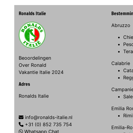
Ronalds Italie
Bestemmi
Abruzzo
Chie
Pes
Ter
Beoordelingen
Calabrie
Over Ronald
Cat
Vakantie Italie 2024
Regg
Adres
Campani
Ronalds Italie
Sale
Emilia R
Rimi
info@ronalds-italie.nl
+31 (0) 852 735 754
Emilia-R
Whatsapp Chat