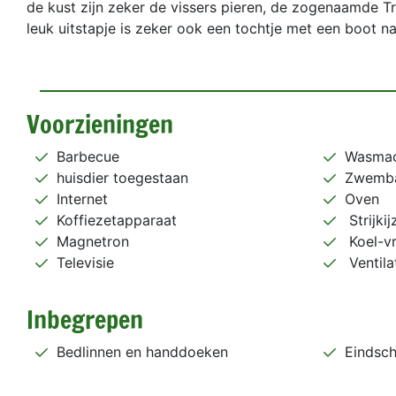
de kust zijn zeker de vissers pieren, de zogenaamde T
leuk uitstapje is zeker ook een tochtje met een boot n
Voorzieningen
Barbecue
Wasmac
huisdier toegestaan
Zwemb
Internet
Oven
Koffiezetapparaat
Strijkij
Magnetron
Koel-vr
Televisie
Ventila
Inbegrepen
Bedlinnen en handdoeken
Eindsc