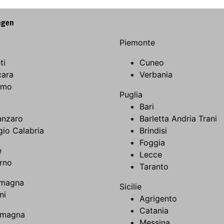
ngen
Piemonte
ti
Cuneo
cara
Verbania
amo
Puglia
Bari
anzaro
Barletta Andria Trani
io Calabria
Brindisi
Foggia
e
Lecce
rno
Taranto
omagna
Sicilie
ni
Agrigento
Catania
omagna
Messina