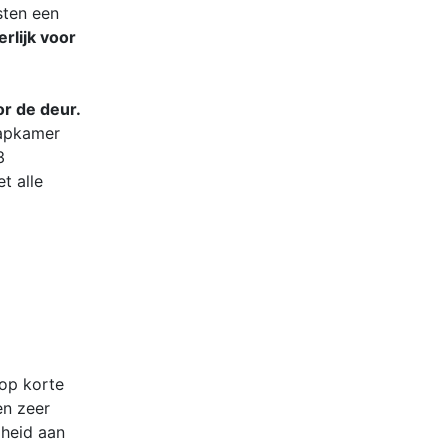
sten een
rlijk voor
r de deur.
aapkamer
3
t alle
 op korte
en zeer
gheid aan