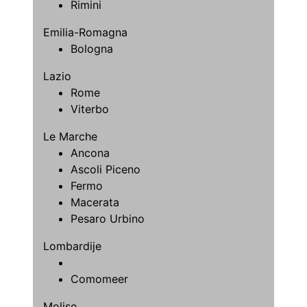
Rimini
Emilia-Romagna
Bologna
Lazio
Rome
Viterbo
Le Marche
Ancona
Ascoli Piceno
Fermo
Macerata
Pesaro Urbino
Lombardije
Comomeer
Molise