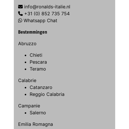
info@ronalds-italie.nl
+31 (0) 852 735 754
Whatsapp Chat
Bestemmingen
Abruzzo
Chieti
Pescara
Teramo
Calabrie
Catanzaro
Reggio Calabria
Campanie
Salerno
Emilia Romagna