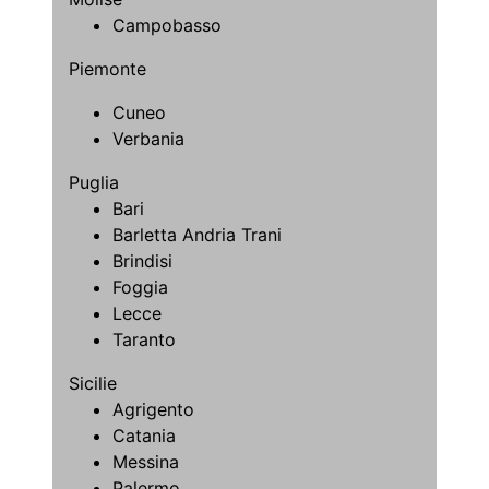
Campobasso
Piemonte
Cuneo
Verbania
Puglia
Bari
Barletta Andria Trani
Brindisi
Foggia
Lecce
Taranto
Sicilie
Agrigento
Catania
Messina
Palermo