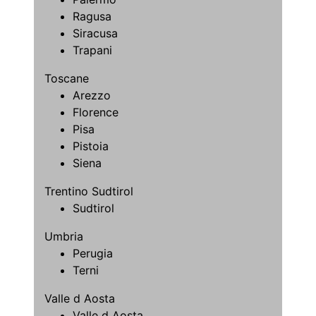
Ragusa
Siracusa
Trapani
Toscane
Arezzo
Florence
Pisa
Pistoia
Siena
Trentino Sudtirol
Sudtirol
Umbria
Perugia
Terni
Valle d Aosta
Valle d Aosta