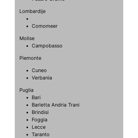
Lombardije
Comomeer
Molise
Campobasso
Piemonte
Cuneo
Verbania
Puglia
Bari
Barletta Andria Trani
Brindisi
Foggia
Lecce
Taranto