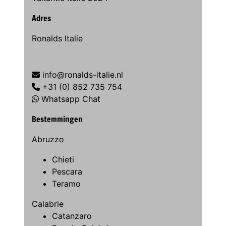
Adres
Ronalds Italie
info@ronalds-italie.nl
+31 (0) 852 735 754
Whatsapp Chat
Bestemmingen
Abruzzo
Chieti
Pescara
Teramo
Calabrie
Catanzaro