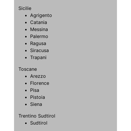
Sicilie
Agrigento
Catania
Messina
Palermo
Ragusa
Siracusa
Trapani
Toscane
Arezzo
Florence
Pisa
Pistoia
Siena
Trentino Sudtirol
Sudtirol