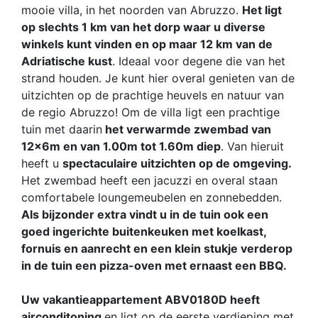
mooie villa, in het noorden van Abruzzo.
Het ligt
op slechts 1 km van het dorp waar u diverse
winkels kunt vinden en op maar 12 km van de
Adriatische kust
. Ideaal voor degene die van het
strand houden. Je kunt hier overal genieten van de
uitzichten op de prachtige heuvels en natuur van
de regio Abruzzo! Om de villa ligt een prachtige
tuin met daarin
het verwarmde zwembad van
12x6m en van 1.00m tot 1.60m diep
. Van hieruit
heeft u
spectaculaire uitzichten op de omgeving.
Het zwembad heeft een jacuzzi en overal staan
comfortabele loungemeubelen en zonnebedden.
Als bijzonder extra vindt u in de tuin ook een
goed ingerichte buitenkeuken met koelkast,
fornuis en aanrecht en een klein stukje verderop
in de tuin een pizza-oven met ernaast een BBQ.
Uw vakantieappartement ABV0180D heeft
airconditoning
en ligt op de eerste verdieping met