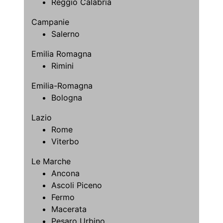
Reggio Calabria
Campanie
Salerno
Emilia Romagna
Rimini
Emilia-Romagna
Bologna
Lazio
Rome
Viterbo
Le Marche
Ancona
Ascoli Piceno
Fermo
Macerata
Pesaro Urbino