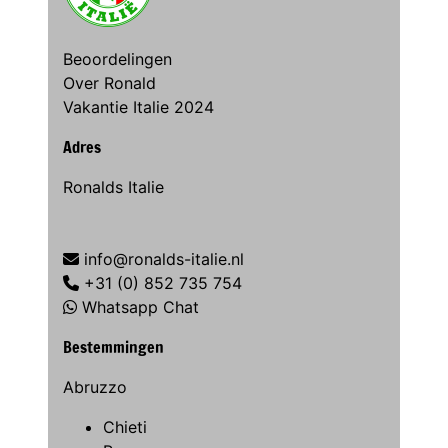
Beoordelingen
Over Ronald
Vakantie Italie 2024
Adres
Ronalds Italie
info@ronalds-italie.nl
+31 (0) 852 735 754
Whatsapp Chat
Bestemmingen
Abruzzo
Chieti