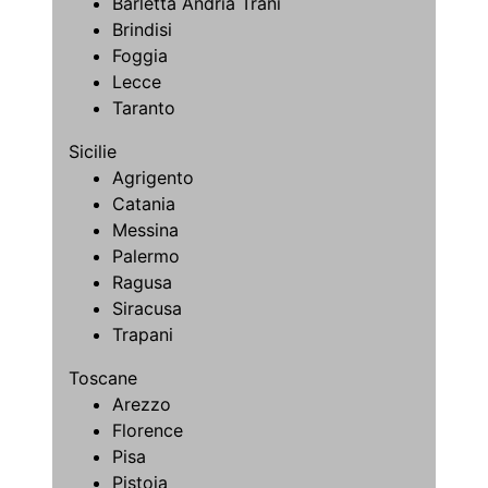
Barletta Andria Trani
Brindisi
Foggia
Lecce
Taranto
Sicilie
Agrigento
Catania
Messina
Palermo
Ragusa
Siracusa
Trapani
Toscane
Arezzo
Florence
Pisa
Pistoia