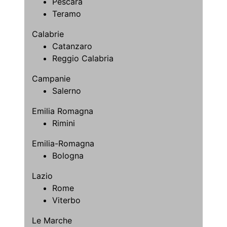
Pescara
Teramo
Calabrie
Catanzaro
Reggio Calabria
Campanie
Salerno
Emilia Romagna
Rimini
Emilia-Romagna
Bologna
Lazio
Rome
Viterbo
Le Marche