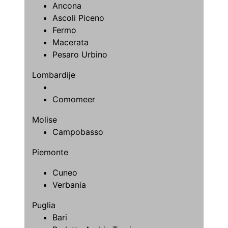
Ancona
Ascoli Piceno
Fermo
Macerata
Pesaro Urbino
Lombardije
Comomeer
Molise
Campobasso
Piemonte
Cuneo
Verbania
Puglia
Bari