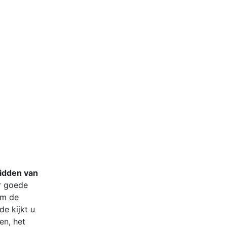
midden van
er goede
m de
de kijkt u
en, het