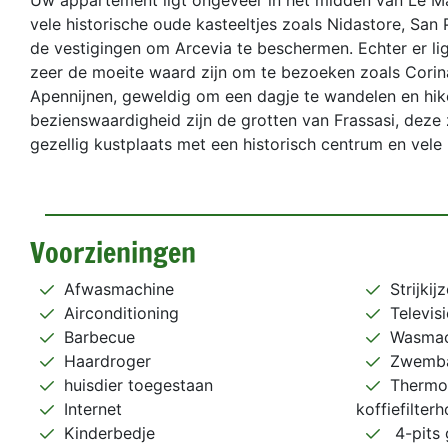
Uw appartement ligt ongeveer in het midden van Le Ma
vele historische oude kasteeltjes zoals Nidastore, San
de vestigingen om Arcevia te beschermen. Echter er li
zeer de moeite waard zijn om te bezoeken zoals Corinal
Apennijnen, geweldig om een dagje te wandelen en hik
bezienswaardigheid zijn de grotten van Frassasi, deze 
gezellig kustplaats met een historisch centrum en vele l
Voorzieningen
Afwasmachine
Strijkij
Airconditioning
Televisi
Barbecue
Wasmac
Haardroger
Zwemb
huisdier toegestaan
Thermo
Internet
koffiefilter
Kinderbedje
4-pits 