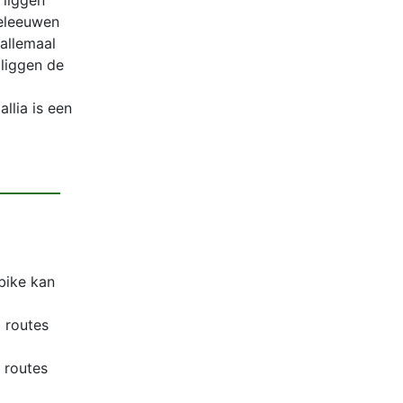
 liggen
deleeuwen
allemaal
 liggen de
llia is een
bike kan
 routes
 routes