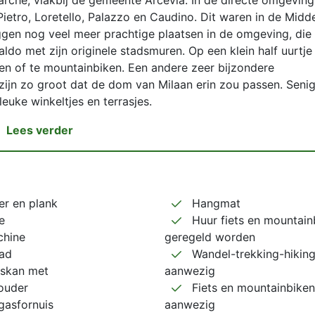
rche, vlakbij de gemeente Arcevia. In de directe omgeving
 Pietro, Loretello, Palazzo en Caudino. Dit waren in de Mid
ggen nog veel meer prachtige plaatsen in de omgeving, die 
do met zijn originele stadsmuren. Op een klein half uurtje
en of te mountainbiken. Een andere zeer bijzondere
zijn zo groot dat de dom van Milaan erin zou passen. Seniga
euke winkeltjes en terrasjes.
Lees verder
zer en plank
Hangmat
e
Huur fiets en mountain
hine
geregeld worden
ad
Wandel-trekking-hiking
skan met
aanwezig
houder
Fiets en mountainbiken
gasfornuis
aanwezig