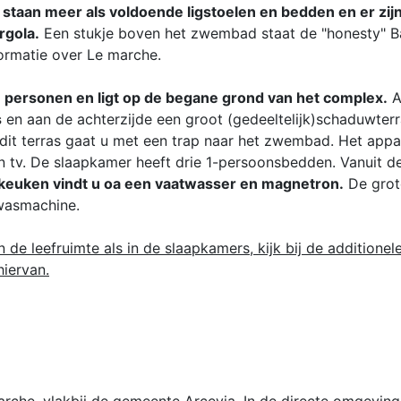
taan meer als voldoende ligstoelen en bedden en er zij
rgola.
Een stukje boven het zwembad staat de "honesty" Ba
formatie over Le marche.
personen en ligt op de begane grond van het complex.
A
s
en aan de achterzijde een groot (gedeeltelijk)schaduwter
 dit terras gaat u met een trap naar het zwembad. Het app
 tv. De slaapkamer heeft drie 1-persoonsbedden. Vanuit d
 keuken vindt u oa een vaatwasser en magnetron.
De grot
 wasmachine.
de leefruimte als in de slaapkamers, kijk bij de additionel
hiervan.