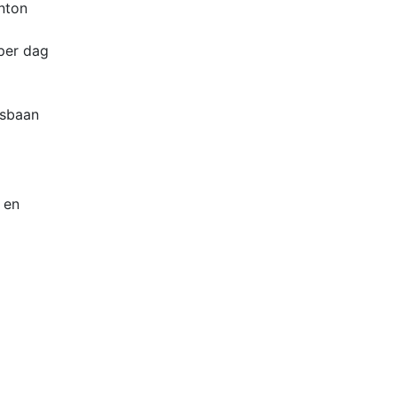
nton
per dag
esbaan
 en