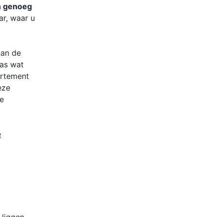
n genoeg
r, waar u
an de
ras wat
artement
eze
e
e