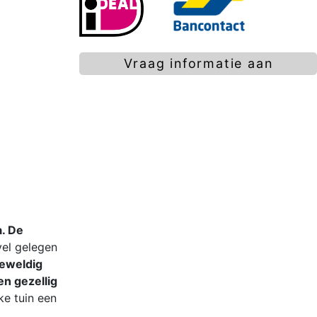
Vraag informatie aan
a. De
vel gelegen
geweldig
en gezellig
ke tuin een