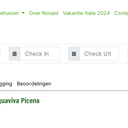
iehuizen
Over Ronald
Vakantie Italie 2024
Conta
gging
Beoordelingen
quaviva Picena