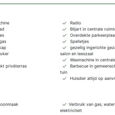
hine
Radio
ad
Biljart in centrale ruimt
ies
Overdekte parkeerplaa
gas
Spelletjes
kap
gezellig ingerichte gez
oker
salon en leeszaal
Wasmachine in centrale
t privéterras
Barbecue in gemeensch
tuin
Huisdier altijd op aanv
hoonmaak
Verbruik van gas, water
elektriciteit