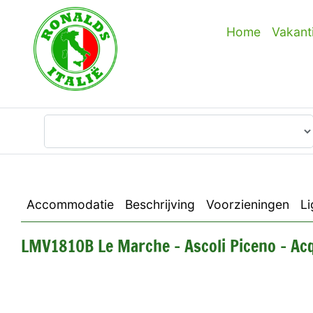
Home
Vakant
Waar wilt u heen?
Accommodatie
Beschrijving
Voorzieningen
Li
LMV1810B Le Marche - Ascoli Piceno - Ac