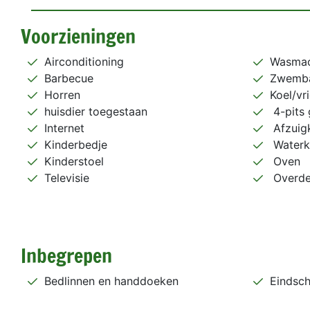
Voorzieningen
Airconditioning
Wasmac
Barbecue
Zwemb
Horren
Koel/vr
huisdier toegestaan
4-pits 
Internet
Afzuig
Kinderbedje
Waterk
Kinderstoel
Oven
Televisie
Overdek
Inbegrepen
Bedlinnen en handdoeken
Eindsc