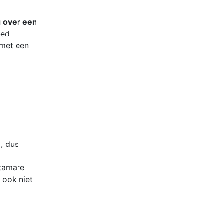
g over een
oed
 met een
, dus
ttamare
 ook niet