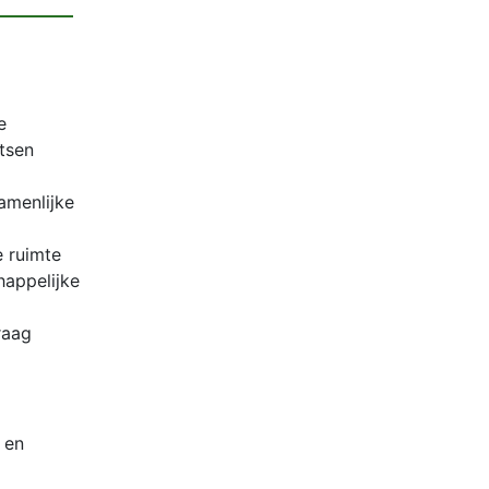
e
tsen
amenlijke
 ruimte
appelijke
raag
 en