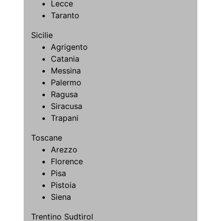
Lecce
Taranto
Sicilie
Agrigento
Catania
Messina
Palermo
Ragusa
Siracusa
Trapani
Toscane
Arezzo
Florence
Pisa
Pistoia
Siena
Trentino Sudtirol