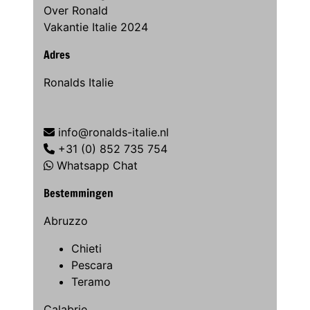
Over Ronald
Vakantie Italie 2024
Adres
Ronalds Italie
info@ronalds-italie.nl
+31 (0) 852 735 754
Whatsapp Chat
Bestemmingen
Abruzzo
Chieti
Pescara
Teramo
Calabrie