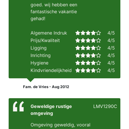
goed. wij hebben een
fantastische vakantie
gehad!
Algemene Indruk
4/5
Prijs/Kwaliteit
4/5
Ligging
4/5
Inrichting
4/5
Hygiene
4/5
Kindvriendelijkheid
4/5
Fam. de Vries - Aug 2012
Geweldige rustige
LMV1290C
omgeving
Omgeving geweldig, vooral