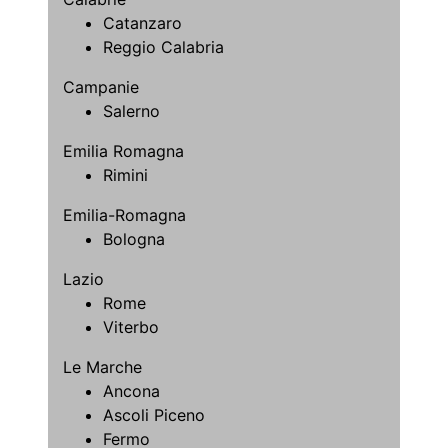
Catanzaro
Reggio Calabria
Campanie
Salerno
Emilia Romagna
Rimini
Emilia-Romagna
Bologna
Lazio
Rome
Viterbo
Le Marche
Ancona
Ascoli Piceno
Fermo