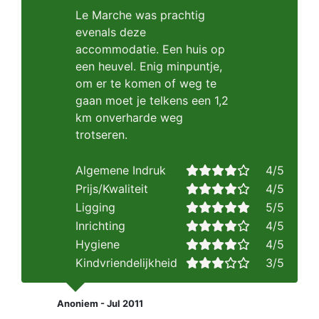
Le Marche was prachtig
evenals deze
accommodatie. Een huis op
een heuvel. Enig minpuntje,
om er te komen of weg te
gaan moet je telkens een 1,2
km onverharde weg
trotseren.
Algemene Indruk
4/5
Prijs/Kwaliteit
4/5
Ligging
5/5
Inrichting
4/5
Hygiene
4/5
Kindvriendelijkheid
3/5
Anoniem - Jul 2011