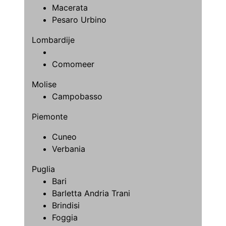
Macerata
Pesaro Urbino
Lombardije
Comomeer
Molise
Campobasso
Piemonte
Cuneo
Verbania
Puglia
Bari
Barletta Andria Trani
Brindisi
Foggia