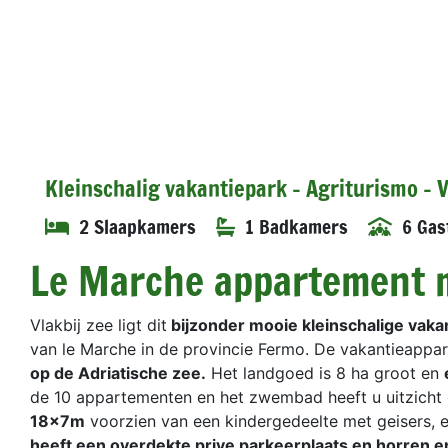
Kleinschalig vakantiepark - Agriturismo -
2 Slaapkamers
1 Badkamers
6 Gas
Le Marche appartement 
Vlakbij zee ligt dit
bijzonder mooie kleinschalige vaka
van le Marche in de provincie Fermo. De vakantieappa
op de Adriatische zee.
Het landgoed is 8 ha groot en
de 10 appartementen en het zwembad heeft u uitzicht o
18x7m
voorzien van een kindergedeelte met geisers,
heeft een overdekte prive parkeerplaats en horren en