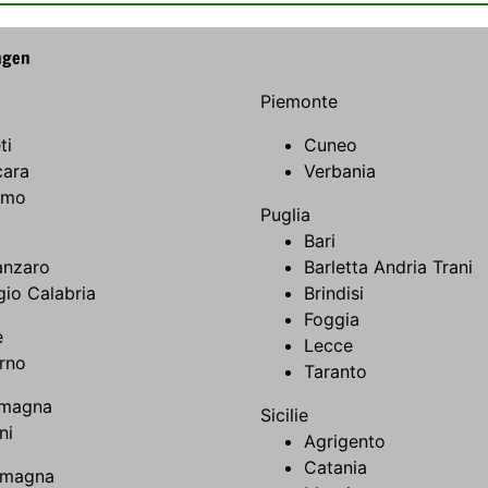
ngen
Piemonte
ti
Cuneo
cara
Verbania
amo
Puglia
Bari
anzaro
Barletta Andria Trani
io Calabria
Brindisi
Foggia
e
Lecce
rno
Taranto
omagna
Sicilie
ni
Agrigento
Catania
omagna