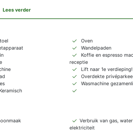
Lees verder
toel
Oven
etapparaat
Wandelpaden
in
Koffie en espresso mac
e
receptie
hine
Lift naar 1e verdieping!
ad
Overdekte privéparkee
ies
Wasmachine gezamenlijk
Keramisch
hoonmaak
Verbruik van gas, water
elektriciteit