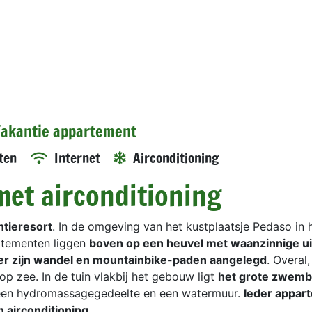
 Vakantie appartement
ten
Internet
Airconditioning
met airconditioning
ntieresort
. In de omgeving van het kustplaatsje Pedaso in 
rtementen liggen
boven op een heuvel met waanzinnige ui
er zijn wandel en mountainbike-paden aangelegd
. Overal
p zee. In de tuin vlakbij het gebouw ligt
het grote zwemb
 een hydromassagegedeelte en een watermuur.
Ieder appar
 airconditioning.