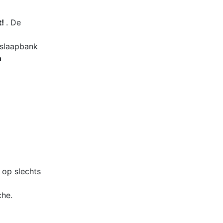
t!
. De
 slaapbank
n
 op slechts
che.