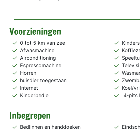
Voorzieningen
0 tot 5 km van zee
Kinders
Afwasmachine
Koffiez
Airconditioning
Speeltu
Espressomachine
Televisi
Horren
Wasmac
huisdier toegestaan
Zwemb
Internet
Koel/vr
Kinderbedje
4-pits 
Inbegrepen
Bedlinnen en handdoeken
Eindsc