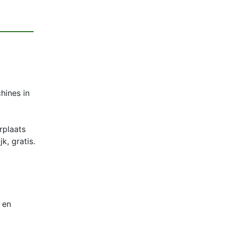
hines in
rplaats
, gratis.
 en