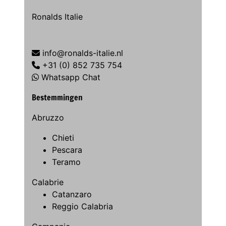
Ronalds Italie
info@ronalds-italie.nl
+31 (0) 852 735 754
Whatsapp Chat
Bestemmingen
Abruzzo
Chieti
Pescara
Teramo
Calabrie
Catanzaro
Reggio Calabria