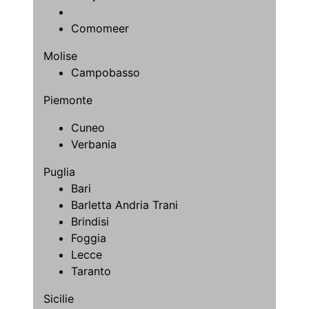
Comomeer
Molise
Campobasso
Piemonte
Cuneo
Verbania
Puglia
Bari
Barletta Andria Trani
Brindisi
Foggia
Lecce
Taranto
Sicilie