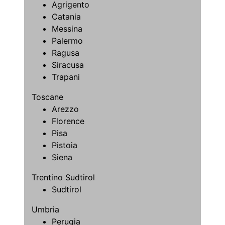
Agrigento
Catania
Messina
Palermo
Ragusa
Siracusa
Trapani
Toscane
Arezzo
Florence
Pisa
Pistoia
Siena
Trentino Sudtirol
Sudtirol
Umbria
Perugia