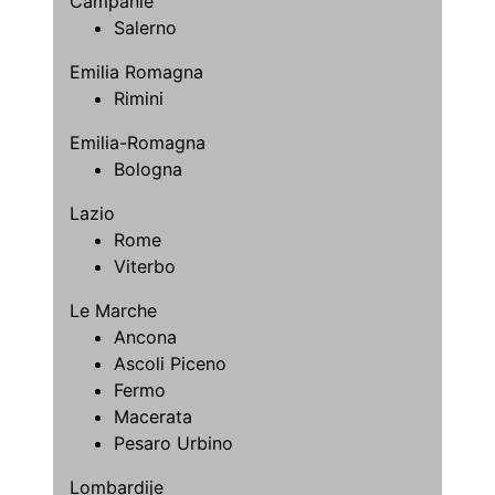
Campanie
Salerno
Emilia Romagna
Rimini
Emilia-Romagna
Bologna
Lazio
Rome
Viterbo
Le Marche
Ancona
Ascoli Piceno
Fermo
Macerata
Pesaro Urbino
Lombardije