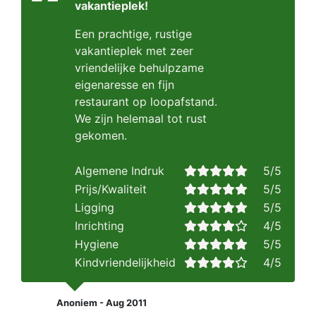
vakantieplek!
Een prachtige, rustige
vakantieplek met zeer
vriendelijke behulpzame
eigenaresse en fijn
restaurant op loopafstand.
We zijn helemaal tot rust
gekomen.
Algemene Indruk
5/5
Prijs/Kwaliteit
5/5
Ligging
5/5
Inrichting
4/5
Hygiene
5/5
Kindvriendelijkheid
4/5
Anoniem - Aug 2011