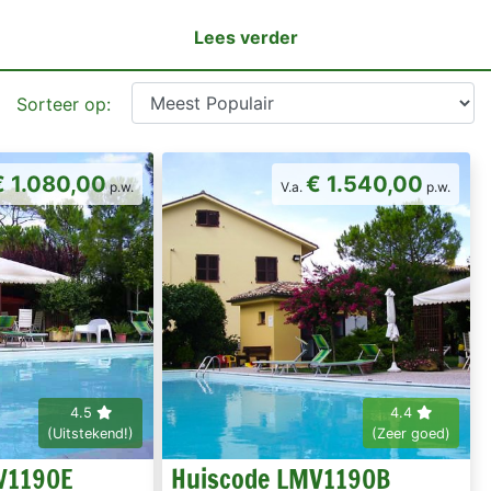
Lees verder
Sorteer op:
€ 1.080,00
€ 1.540,00
p.w.
V.a.
p.w.
4.5
4.4
(Uitstekend!)
(Zeer goed)
V1190E
Huiscode LMV1190B