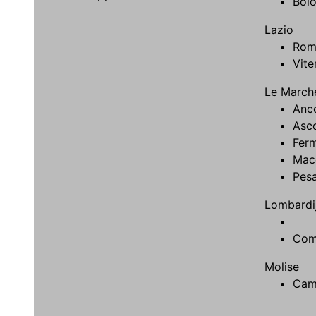
Bol
Lazio
Rom
Vite
Le March
Anc
Asco
Fer
Mac
Pes
Lombardi
Com
Molise
Cam