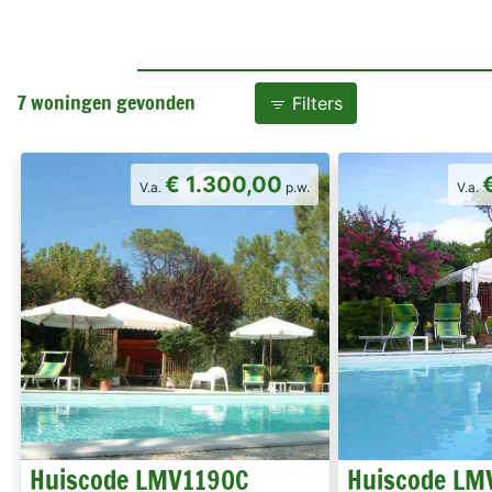
7 woningen gevonden
Filters
€ 1.300,00
V.a.
p.w.
V.a.
Huiscode LMV1190C
Huiscode LM