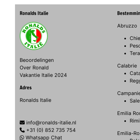
Ronalds Italie
Bestemmi
Abruzzo
Chie
Pes
Ter
Beoordelingen
Calabrie
Over Ronald
Cat
Vakantie Italie 2024
Regg
Adres
Campani
Ronalds Italie
Sale
Emilia R
Rimi
info@ronalds-italie.nl
+31 (0) 852 735 754
Emilia-R
Whatsapp Chat