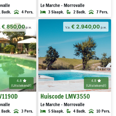
valle
Le Marche - Morrovalle
1 Badk.
4 Pers.
3 Slaapk.
2 Badk.
7 Pers.
€ 850,00
€ 2.940,00
a.
p.w.
V.a.
p.w.
4.8
4.8
(Uitstekend!)
(Uitstekend!)
V1190D
Huiscode LMV3550
valle
Le Marche - Morrovalle
1 Badk.
3 Pers.
5 Slaapk.
4 Badk.
10 Pers.