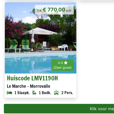
€ 770,00
V.a.
p.w.
4.4
(Zeer goed)
Huiscode LMV1190H
Le Marche - Morrovalle
1 Slaapk.
1 Badk.
2 Pers.
Klik voor me