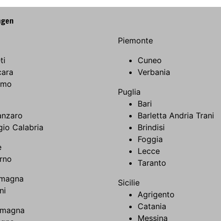
ngen
Piemonte
ti
Cuneo
cara
Verbania
amo
Puglia
Bari
anzaro
Barletta Andria Trani
io Calabria
Brindisi
Foggia
e
Lecce
rno
Taranto
omagna
Sicilie
ni
Agrigento
Catania
omagna
Messina