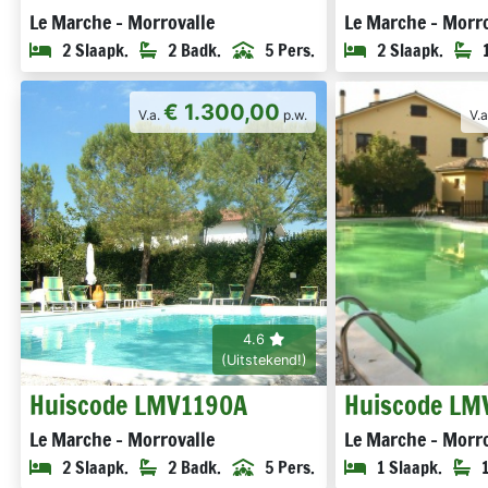
Le Marche - Morrovalle
Le Marche - Morro
2 Slaapk.
2 Badk.
5 Pers.
2 Slaapk.
€ 1.300,00
V.a.
p.w.
V.
4.6
(Uitstekend!)
Huiscode LMV1190A
Huiscode LM
Le Marche - Morrovalle
Le Marche - Morro
2 Slaapk.
2 Badk.
5 Pers.
1 Slaapk.