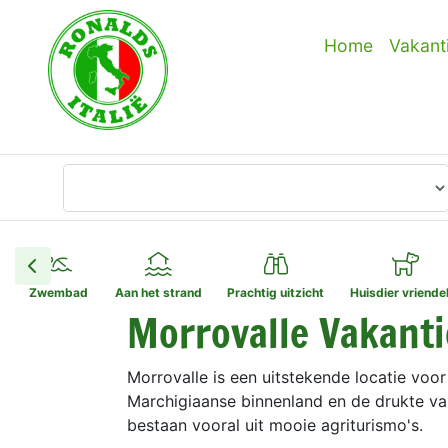
Home
Vakant
Waar wilt u heen?
Zwembad
Aan het strand
Prachtig uitzicht
Huisdier vriendel
Morrovalle Vakant
Morrovalle is een uitstekende locatie voo
Marchigiaanse binnenland en de drukte va
bestaan vooral uit mooie agriturismo's.