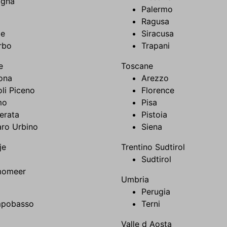
ogna
Palermo
Ragusa
e
Siracusa
rbo
Trapani
e
Toscane
ona
Arezzo
li Piceno
Florence
mo
Pisa
erata
Pistoia
aro Urbino
Siena
je
Trentino Sudtirol
Sudtirol
omeer
Umbria
Perugia
pobasso
Terni
Valle d Aosta