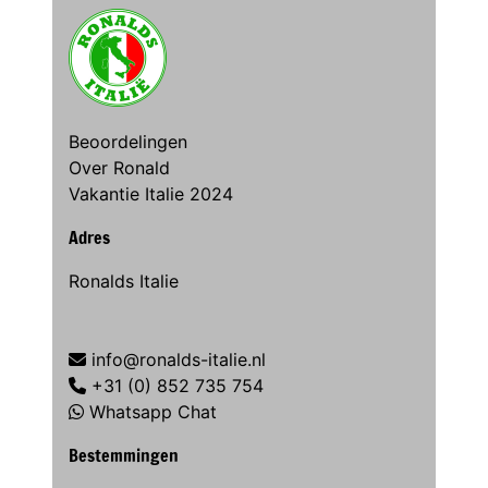
Beoordelingen
Over Ronald
Vakantie Italie 2024
Adres
Ronalds Italie
info@ronalds-italie.nl
+31 (0) 852 735 754
Whatsapp Chat
Bestemmingen