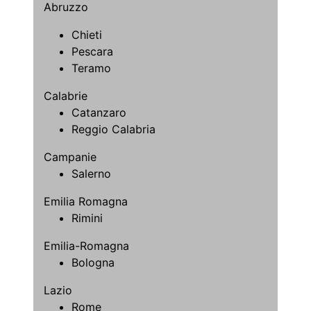
Abruzzo
Chieti
Pescara
Teramo
Calabrie
Catanzaro
Reggio Calabria
Campanie
Salerno
Emilia Romagna
Rimini
Emilia-Romagna
Bologna
Lazio
Rome