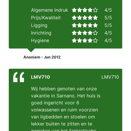
Algemene Indruk
4/5
Prijs/Kwaliteit
5/5
Ligging
5/5
Inrichting
4/5
Hygiene
4/5
Anoniem - Jun 2012
LMV710
LMV710
Wij hebben genoten van onze
vakantie in Sarnano. Het huis is
goed ingericht voor 6
volwassenen en ruim voorzien
van ligbedden en stoelen om
lekker buiten te zitten en te
genieten van het fantastische