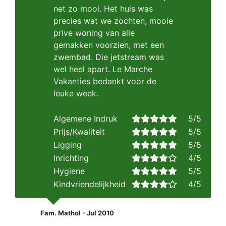
net zo mooi. Het huis was
precies wat we zochten, mooie
prive woning van alle
gemakken voorzien, met een
zwembad. Die jetstream was
wel heel apart. Le Marche
Vakanties bedankt voor de
leuke week.
Algemene Indruk
5/5
Prijs/Kwaliteit
5/5
Ligging
5/5
Inrichting
4/5
Hygiene
5/5
Kindvriendelijkheid
4/5
Fam. Mathol - Jul 2010