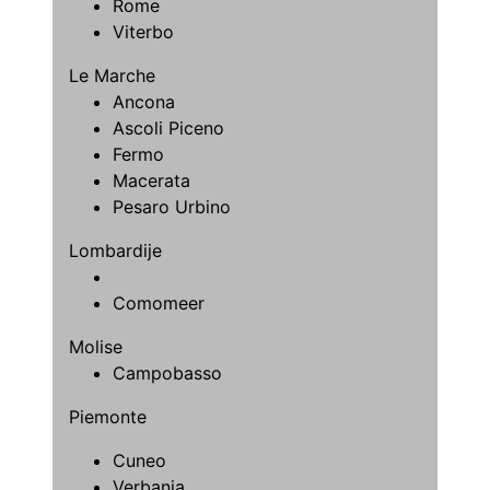
Rome
Viterbo
Le Marche
Ancona
Ascoli Piceno
Fermo
Macerata
Pesaro Urbino
Lombardije
Comomeer
Molise
Campobasso
Piemonte
Cuneo
Verbania