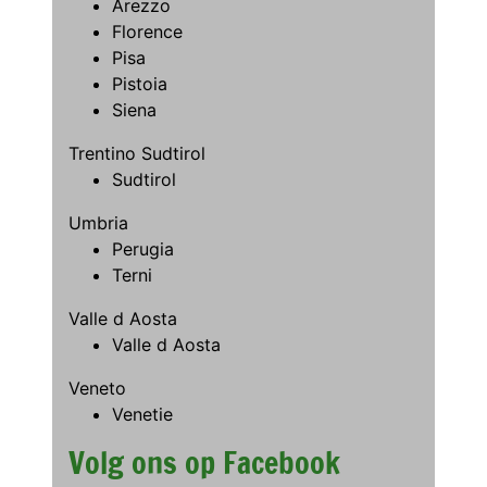
Arezzo
Florence
Pisa
Pistoia
Siena
Trentino Sudtirol
Sudtirol
Umbria
Perugia
Terni
Valle d Aosta
Valle d Aosta
Veneto
Venetie
Volg ons op Facebook