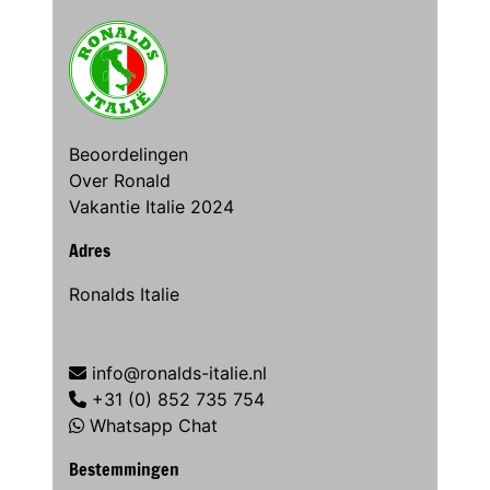
Beoordelingen
Over Ronald
Vakantie Italie 2024
Adres
Ronalds Italie
info@ronalds-italie.nl
+31 (0) 852 735 754
Whatsapp Chat
Bestemmingen