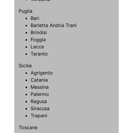
Puglia
Bari
Barletta Andria Trani
Brindisi
Foggia
Lecce
Taranto
Sicilie
Agrigento
Catania
Messina
Palermo
Ragusa
Siracusa
Trapani
Toscane