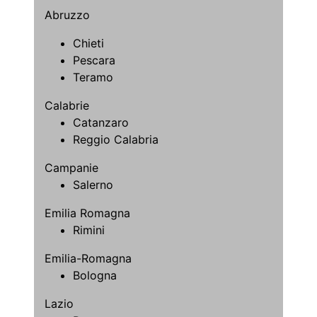
Abruzzo
Chieti
Pescara
Teramo
Calabrie
Catanzaro
Reggio Calabria
Campanie
Salerno
Emilia Romagna
Rimini
Emilia-Romagna
Bologna
Lazio