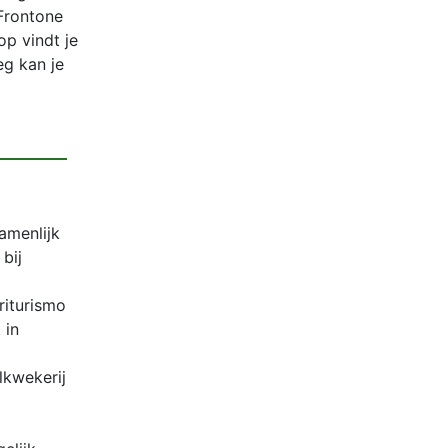
 Frontone
op vindt je
eg kan je
amenlijk
bij
riturismo
 in
lkwekerij