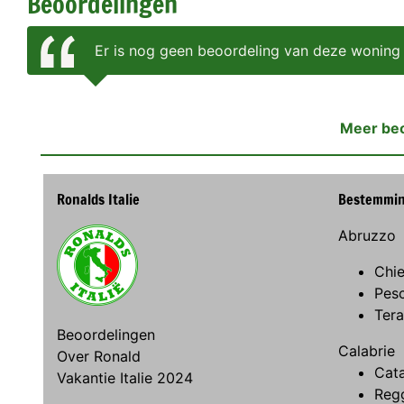
Beoordelingen
Er is nog geen beoordeling van deze woning
Meer be
Ronalds Italie
Bestemmi
Abruzzo
Chie
Pes
Ter
Beoordelingen
Calabrie
Over Ronald
Cat
Vakantie Italie 2024
Regg