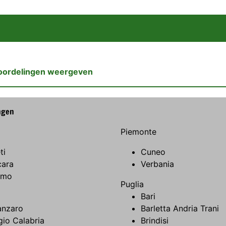
oordelingen weergeven
ngen
Piemonte
ti
Cuneo
cara
Verbania
amo
Puglia
Bari
anzaro
Barletta Andria Trani
io Calabria
Brindisi