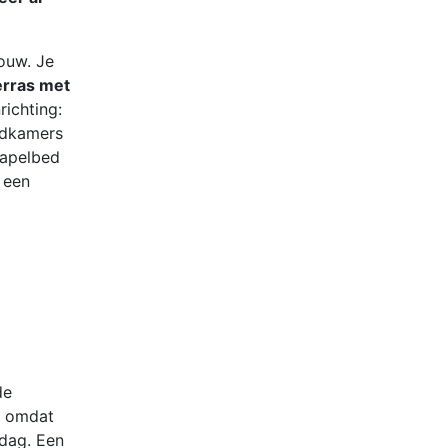
ouw. Je
erras met
ichting:
badkamers
tapelbed
 een
de
n omdat
sdag. Een