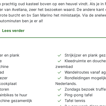
n prachtig oud kasteel boven op een heuvel vindt. Als je in
ter van Avellana, zeer het bezoeken waard. De andere kant 
grote burcht en bv San Marino het ministaatje. Via de snelw
utominuten ben je er al!
Lees verder
zer en plank
Strijkijzer en plank gez
e
Kleedruimte en douche 
hine
zwembad
ad
Wandelroutes vanaf ag
iezer
Rondleidingen mogelijk
kookplaat
Nederlands.
toren
Zondags bezoek truffe
nbikes te huur
Ping-pong tafel
hine gezamenlijk
Tafel tennis