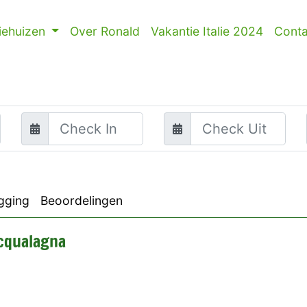
iehuizen
Over Ronald
Vakantie Italie 2024
Conta
gging
Beoordelingen
cqualagna