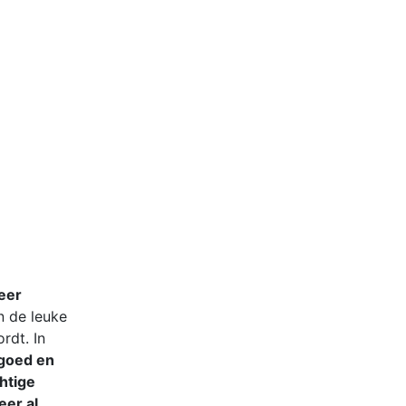
zeer
n de leuke
rdt. In
goed en
htige
er al