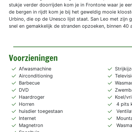
stukje verder doorrijden kom je in Frontone waar je ee
de bergen in rijdt kom je bij het geweldig mooie kloos
Urbino, die op de Unesco lijst staat. San Leo met zijn 
snel en gemakkelijk de stranden opzoeken, binnen 40 a
Voorzieningen
Afwasmachine
Strijkij
Airconditioning
Televisi
Barbecue
Wasmac
DVD
Zwemb
Haardroger
Koel/vr
Horren
4 pits 
huisdier toegestaan
Ventila
Internet
Mountai
Magnetron
Wasmac