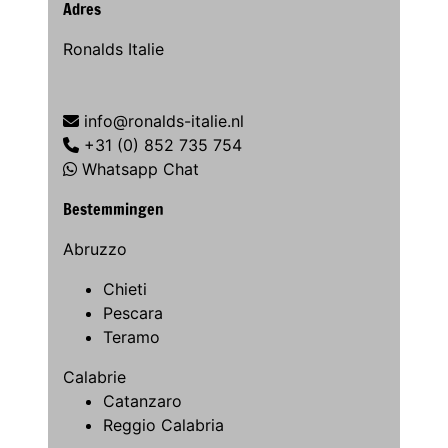
Adres
Ronalds Italie
info@ronalds-italie.nl
+31 (0) 852 735 754
Whatsapp Chat
Bestemmingen
Abruzzo
Chieti
Pescara
Teramo
Calabrie
Catanzaro
Reggio Calabria