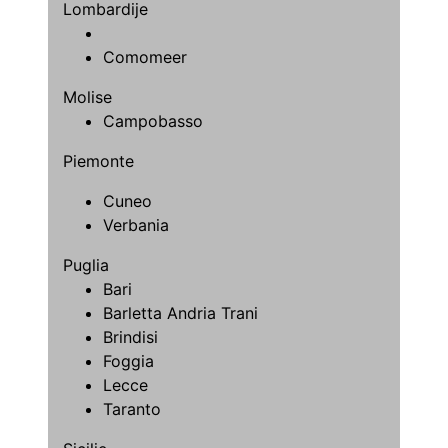
Lombardije
Comomeer
Molise
Campobasso
Piemonte
Cuneo
Verbania
Puglia
Bari
Barletta Andria Trani
Brindisi
Foggia
Lecce
Taranto