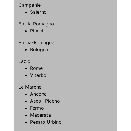
Campanie
Salerno
Emilia Romagna
Rimini
Emilia-Romagna
Bologna
Lazio
Rome
Viterbo
Le Marche
Ancona
Ascoli Piceno
Fermo
Macerata
Pesaro Urbino