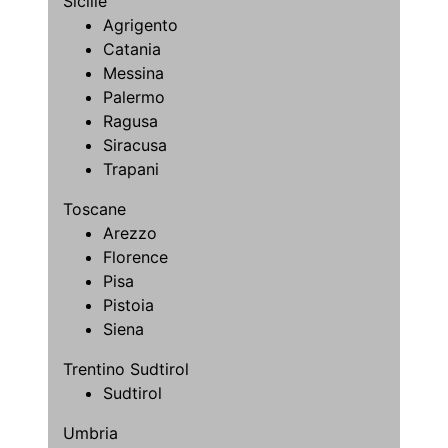
Sicilie
Agrigento
Catania
Messina
Palermo
Ragusa
Siracusa
Trapani
Toscane
Arezzo
Florence
Pisa
Pistoia
Siena
Trentino Sudtirol
Sudtirol
Umbria