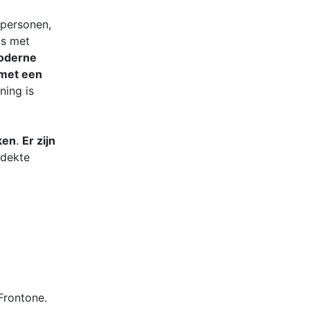
 personen,
as met
moderne
 met een
ning is
ken
.
Er zijn
rdekte
Frontone.