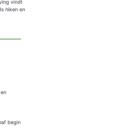
ving vindt
ls hiken en
 en
af begin