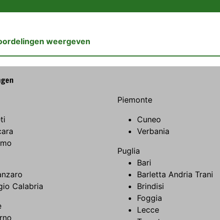
oordelingen weergeven
ngen
Piemonte
ti
Cuneo
cara
Verbania
amo
Puglia
Bari
anzaro
Barletta Andria Trani
io Calabria
Brindisi
Foggia
e
Lecce
rno