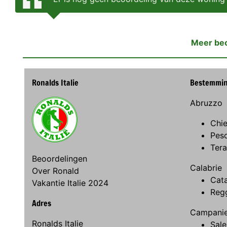
Meer be
Ronalds Italie
Bestemmi
Abruzzo
Chie
Pes
Ter
Beoordelingen
Calabrie
Over Ronald
Cat
Vakantie Italie 2024
Regg
Adres
Campani
Ronalds Italie
Sale