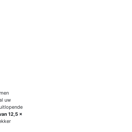
amen
al uw
uitlopende
an 12,5 x
ekker