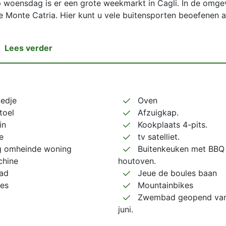
op woensdag is er een grote weekmarkt in Cagli. In de omge
e Monte Catria. Hier kunt u vele buitensporten beoefenen a
Lees verder
edje
Oven
toel
Afzuigkap.
in
Kookplaats 4-pits.
e
tv satelliet.
ig omheinde woning
Buitenkeuken met BBQ
hine
houtoven.
ad
Jeue de boules baan
ies
Mountainbikes
Zwembad geopend van
juni.