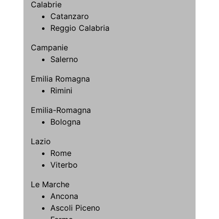
Calabrie
Catanzaro
Reggio Calabria
Campanie
Salerno
Emilia Romagna
Rimini
Emilia-Romagna
Bologna
Lazio
Rome
Viterbo
Le Marche
Ancona
Ascoli Piceno