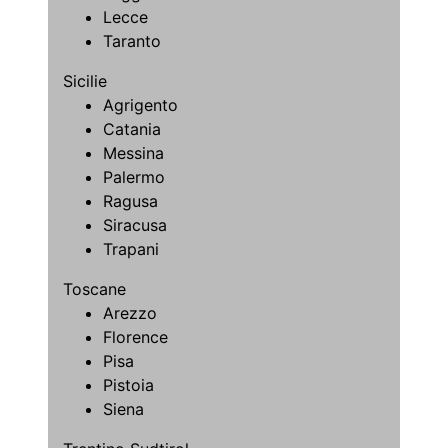
Lecce
Taranto
Sicilie
Agrigento
Catania
Messina
Palermo
Ragusa
Siracusa
Trapani
Toscane
Arezzo
Florence
Pisa
Pistoia
Siena