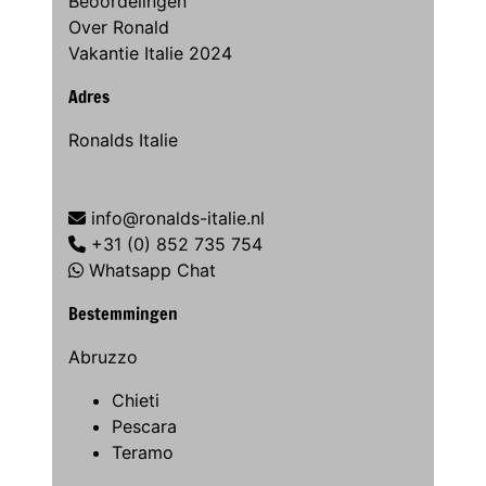
Beoordelingen
Over Ronald
Vakantie Italie 2024
Adres
Ronalds Italie
info@ronalds-italie.nl
+31 (0) 852 735 754
Whatsapp Chat
Bestemmingen
Abruzzo
Chieti
Pescara
Teramo