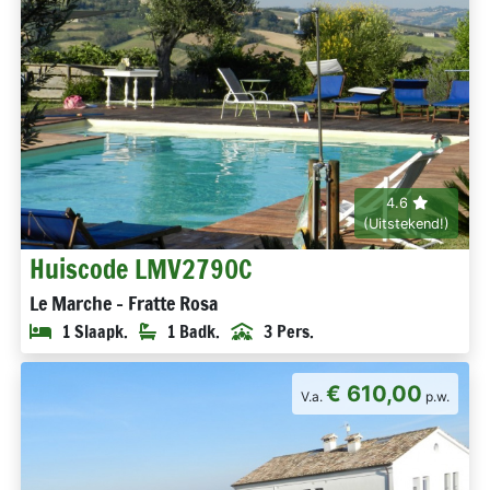
4.6
(Uitstekend!)
Huiscode LMV2790C
Le Marche - Fratte Rosa
1 Slaapk.
1 Badk.
3 Pers.
€ 610,00
V.a.
p.w.