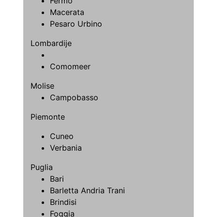
Fermo
Macerata
Pesaro Urbino
Lombardije
Comomeer
Molise
Campobasso
Piemonte
Cuneo
Verbania
Puglia
Bari
Barletta Andria Trani
Brindisi
Foggia