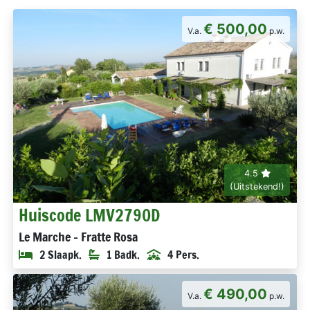
€ 500,00
V.a.
p.w.
4.5
(Uitstekend!)
Huiscode LMV2790D
Le Marche - Fratte Rosa
2 Slaapk.
1 Badk.
4 Pers.
€ 490,00
V.a.
p.w.