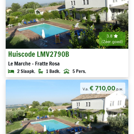
3.8
(Zeer goed)
Huiscode LMV2790B
Le Marche - Fratte Rosa
2 Slaapk.
1 Badk.
5 Pers.
€ 710,00
V.a.
p.w.