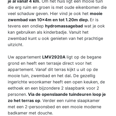
je al vanaf 4 km.
Om het huis ligt een mooie tuin
die erg ruim en groen is met oude eikenbomen die
veel schaduw geven. Hier vind je ook het
mooie
zwembad van 10x4m en tot 1.20m diep.
Er is
tevens een ondiep
hydromassagebad
wat je ook
kan gebruiken als kinderbadje. Vanuit het
zwembad kunt u ook genieten van het prachtige
uitzicht.
Uw appartement
LMV2920A
ligt op de begane
grond en heeft een terrasje direct voor het
appartement. Vanaf dit terras kijkt u uit op de
mooie tuin, zwembad en het dal
.
De gezellig
ingerichte woonkamer heeft een open keuken, de
eethoek en een bijzondere 2 slaapbank voor 2
personen.
Via de openslaande tuindeuren loop je
zo het terras op
. Verder een ruime slaapkamer
met een 2-persoonsbed en een mooie moderne
badkamer met douche.