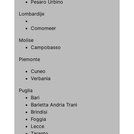
Pesaro Urbino
Lombardije
Comomeer
Molise
Campobasso
Piemonte
Cuneo
Verbania
Puglia
Bari
Barletta Andria Trani
Brindisi
Foggia
Lecce
Taranto