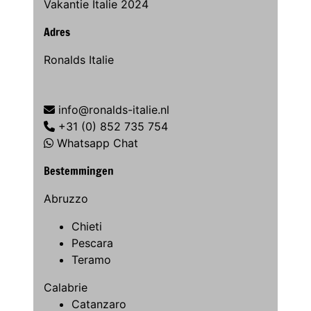
Vakantie Italie 2024
Adres
Ronalds Italie
info@ronalds-italie.nl
+31 (0) 852 735 754
Whatsapp Chat
Bestemmingen
Abruzzo
Chieti
Pescara
Teramo
Calabrie
Catanzaro