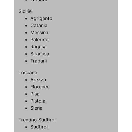
Sicilie
Agrigento
Catania
Messina
Palermo
Ragusa
Siracusa
Trapani
Toscane
Arezzo
Florence
Pisa
Pistoia
Siena
Trentino Sudtirol
Sudtirol