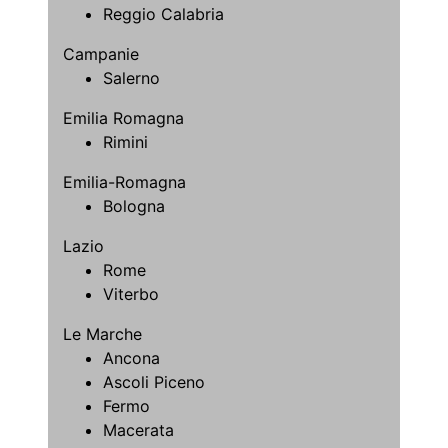
Reggio Calabria
Campanie
Salerno
Emilia Romagna
Rimini
Emilia-Romagna
Bologna
Lazio
Rome
Viterbo
Le Marche
Ancona
Ascoli Piceno
Fermo
Macerata