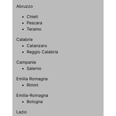
Abruzzo
Chieti
Pescara
Teramo
Calabrie
Catanzaro
Reggio Calabria
Campanie
Salerno
Emilia Romagna
Rimini
Emilia-Romagna
Bologna
Lazio