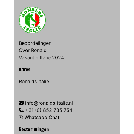
Beoordelingen
Over Ronald
Vakantie Italie 2024
Adres
Ronalds Italie
info@ronalds-italie.nl
+31 (0) 852 735 754
Whatsapp Chat
Bestemmingen