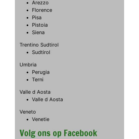
Arezzo
Florence
Pisa
Pistoia
Siena
Trentino Sudtirol
Sudtirol
Umbria
Perugia
Terni
Valle d Aosta
Valle d Aosta
Veneto
Venetie
Volg ons op Facebook