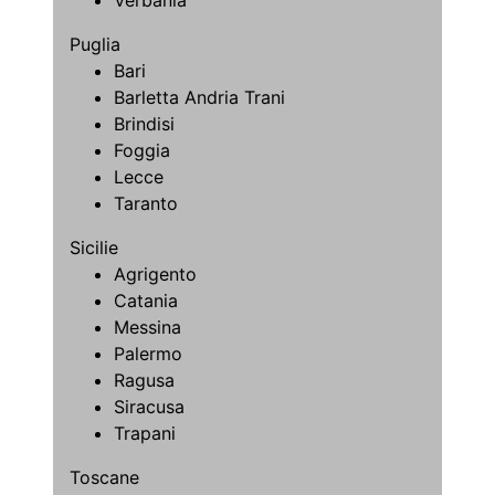
Puglia
Bari
Barletta Andria Trani
Brindisi
Foggia
Lecce
Taranto
Sicilie
Agrigento
Catania
Messina
Palermo
Ragusa
Siracusa
Trapani
Toscane