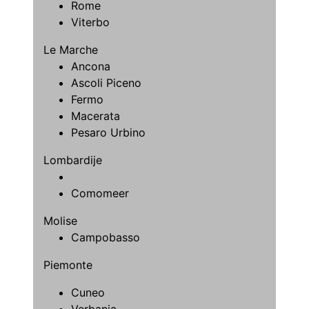
Rome
Viterbo
Le Marche
Ancona
Ascoli Piceno
Fermo
Macerata
Pesaro Urbino
Lombardije
Comomeer
Molise
Campobasso
Piemonte
Cuneo
Verbania