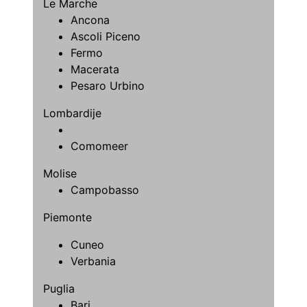
Le Marche
Ancona
Ascoli Piceno
Fermo
Macerata
Pesaro Urbino
Lombardije
Comomeer
Molise
Campobasso
Piemonte
Cuneo
Verbania
Puglia
Bari