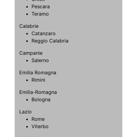
Pescara
Teramo
Calabrie
Catanzaro
Reggio Calabria
Campanie
Salerno
Emilia Romagna
Rimini
Emilia-Romagna
Bologna
Lazio
Rome
Viterbo