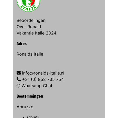
Beoordelingen
Over Ronald
Vakantie Italie 2024
Adres
Ronalds Italie
info@ronalds-italie.nl
+31 (0) 852 735 754
Whatsapp Chat
Bestemmingen
Abruzzo
Chieti