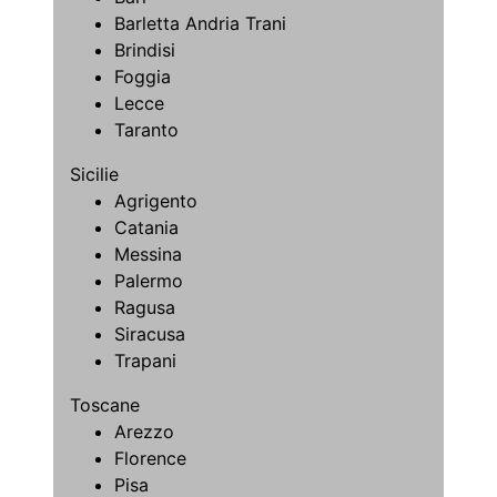
Barletta Andria Trani
Brindisi
Foggia
Lecce
Taranto
Sicilie
Agrigento
Catania
Messina
Palermo
Ragusa
Siracusa
Trapani
Toscane
Arezzo
Florence
Pisa