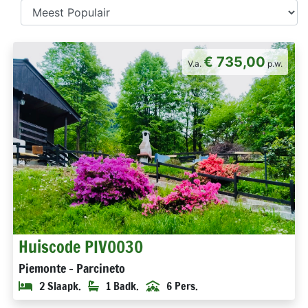
€ 735,00
V.a.
p.w.
Huiscode PIV0030
Piemonte - Parcineto
2 Slaapk.
1 Badk.
6 Pers.