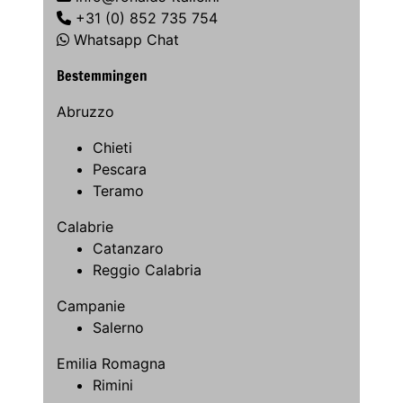
+31 (0) 852 735 754
Whatsapp Chat
Bestemmingen
Abruzzo
Chieti
Pescara
Teramo
Calabrie
Catanzaro
Reggio Calabria
Campanie
Salerno
Emilia Romagna
Rimini