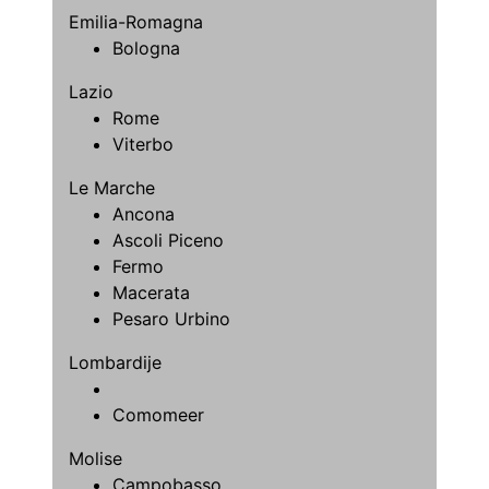
Emilia-Romagna
Bologna
Lazio
Rome
Viterbo
Le Marche
Ancona
Ascoli Piceno
Fermo
Macerata
Pesaro Urbino
Lombardije
Comomeer
Molise
Campobasso