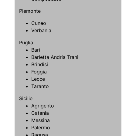
Piemonte
Cuneo
Verbania
Puglia
Bari
Barletta Andria Trani
Brindisi
Foggia
Lecce
Taranto
Sicilie
Agrigento
Catania
Messina
Palermo
Ragusa