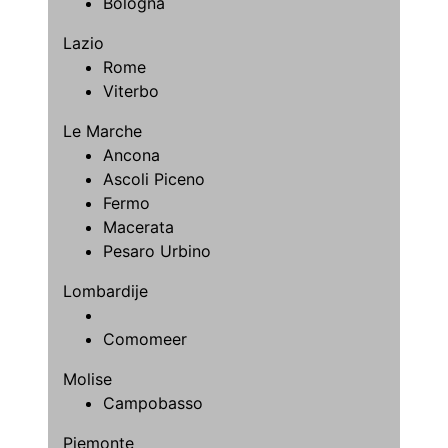
Bologna
Lazio
Rome
Viterbo
Le Marche
Ancona
Ascoli Piceno
Fermo
Macerata
Pesaro Urbino
Lombardije
Comomeer
Molise
Campobasso
Piemonte