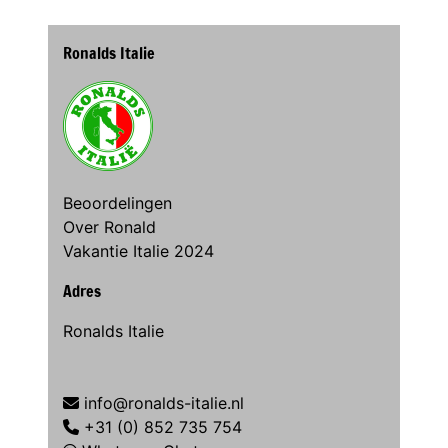
Ronalds Italie
Beoordelingen
Over Ronald
Vakantie Italie 2024
Adres
Ronalds Italie
info@ronalds-italie.nl
+31 (0) 852 735 754