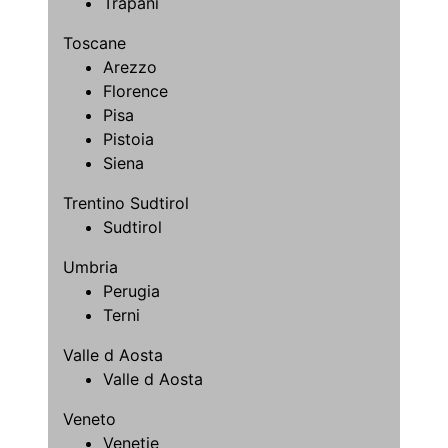
Trapani
Toscane
Arezzo
Florence
Pisa
Pistoia
Siena
Trentino Sudtirol
Sudtirol
Umbria
Perugia
Terni
Valle d Aosta
Valle d Aosta
Veneto
Venetie