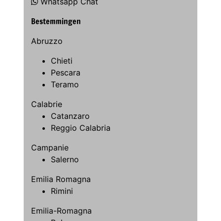
Whatsapp Chat
Bestemmingen
Abruzzo
Chieti
Pescara
Teramo
Calabrie
Catanzaro
Reggio Calabria
Campanie
Salerno
Emilia Romagna
Rimini
Emilia-Romagna