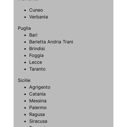
Cuneo
Verbania
Puglia
Bari
Barletta Andria Trani
Brindisi
Foggia
Lecce
Taranto
Sicilie
Agrigento
Catania
Messina
Palermo
Ragusa
Siracusa