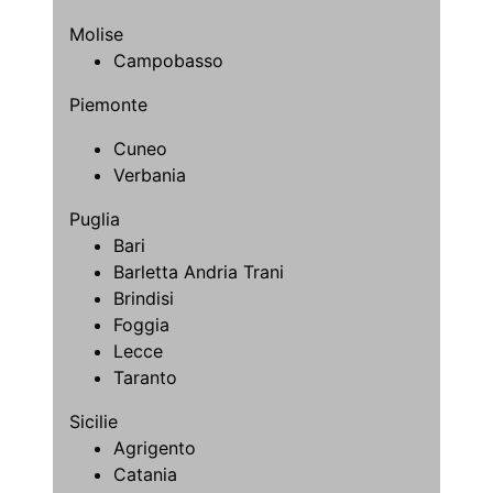
Molise
Campobasso
Piemonte
Cuneo
Verbania
Puglia
Bari
Barletta Andria Trani
Brindisi
Foggia
Lecce
Taranto
Sicilie
Agrigento
Catania