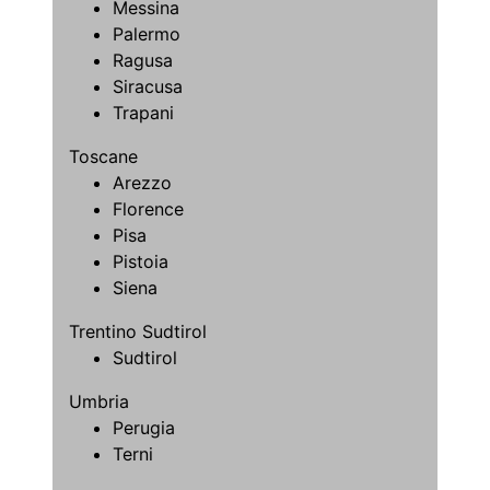
Messina
Palermo
Ragusa
Siracusa
Trapani
Toscane
Arezzo
Florence
Pisa
Pistoia
Siena
Trentino Sudtirol
Sudtirol
Umbria
Perugia
Terni