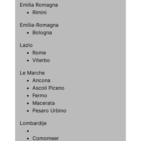
Emilia Romagna
Rimini
Emilia-Romagna
Bologna
Lazio
Rome
Viterbo
Le Marche
Ancona
Ascoli Piceno
Fermo
Macerata
Pesaro Urbino
Lombardije
Comomeer