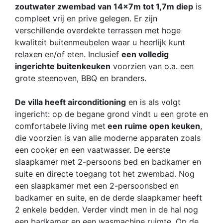
zoutwater zwembad van 14x7m tot 1,7m diep
is
compleet vrij en prive gelegen. Er zijn
verschillende overdekte terrassen met hoge
kwaliteit buitenmeubelen waar u heerlijk kunt
relaxen en/of eten. Inclusief
een volledig
ingerichte buitenkeuken
voorzien van o.a. een
grote steenoven, BBQ en branders.
De villa heeft airconditioning
en is als volgt
ingericht: op de begane grond vindt u een grote en
comfortabele living met
een ruime open keuken
,
die voorzien is van alle moderne apparaten zoals
een cooker en een vaatwasser. De eerste
slaapkamer met 2-persoons bed en badkamer en
suite en directe toegang tot het zwembad. Nog
een slaapkamer met een 2-persoonsbed en
badkamer en suite, en de derde slaapkamer heeft
2 enkele bedden. Verder vindt men in de hal nog
een badkamer en een wasmachine ruimte. Op de