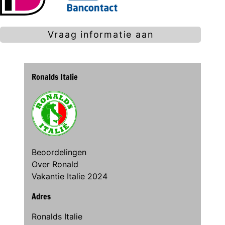
Vraag informatie aan
Ronalds Italie
Beoordelingen
Over Ronald
Vakantie Italie 2024
Adres
Ronalds Italie