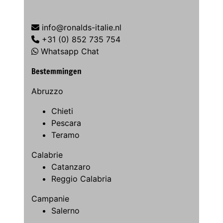
info@ronalds-italie.nl
+31 (0) 852 735 754
Whatsapp Chat
Bestemmingen
Abruzzo
Chieti
Pescara
Teramo
Calabrie
Catanzaro
Reggio Calabria
Campanie
Salerno