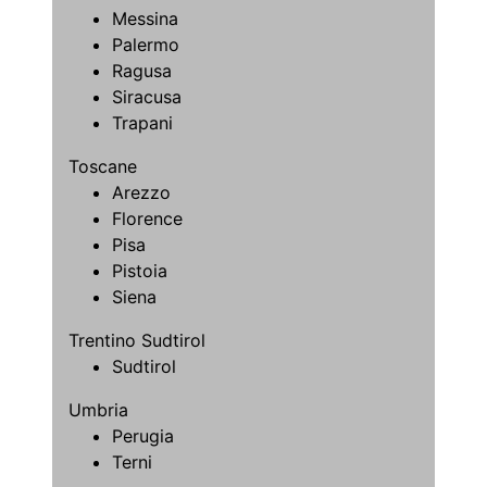
Messina
Palermo
Ragusa
Siracusa
Trapani
Toscane
Arezzo
Florence
Pisa
Pistoia
Siena
Trentino Sudtirol
Sudtirol
Umbria
Perugia
Terni