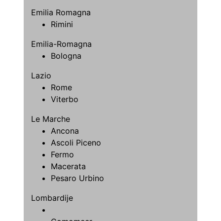
Emilia Romagna
Rimini
Emilia-Romagna
Bologna
Lazio
Rome
Viterbo
Le Marche
Ancona
Ascoli Piceno
Fermo
Macerata
Pesaro Urbino
Lombardije