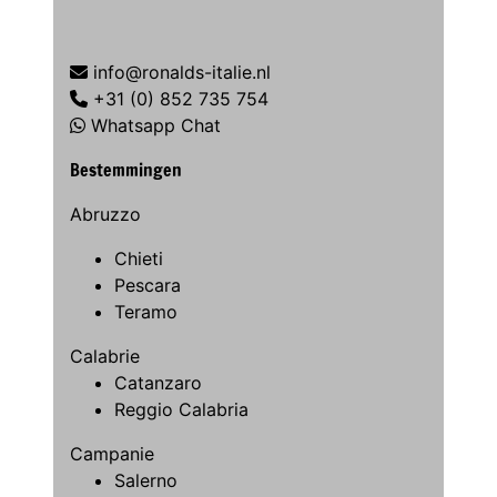
info@ronalds-italie.nl
+31 (0) 852 735 754
Whatsapp Chat
Bestemmingen
Abruzzo
Chieti
Pescara
Teramo
Calabrie
Catanzaro
Reggio Calabria
Campanie
Salerno