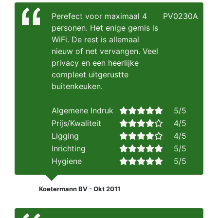
Perefect voor maximaal 4
PV0230A
personen. Het enige gemis is
WiFi. De rest is allemaal
nieuw of net vervangen. Veel
privacy en een heerlijke
compleet uitgerustte
buitenkeuken.
Algemene Indruk
5/5
Prijs/Kwaliteit
4/5
Ligging
4/5
Inrichting
5/5
Hygiene
5/5
Koetermann BV - Okt 2011