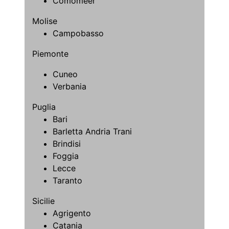
Comomeer
Molise
Campobasso
Piemonte
Cuneo
Verbania
Puglia
Bari
Barletta Andria Trani
Brindisi
Foggia
Lecce
Taranto
Sicilie
Agrigento
Catania