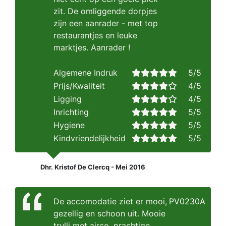
zit. De omliggende dorpjes
zijn een aanrader - met top
restaurantjes en leuke
marktjes. Aanrader !
Algemene Indruk
5/5
Prijs/Kwaliteit
4/5
Ligging
4/5
Inrichting
5/5
Hygiene
5/5
Kindvriendelijkheid
5/5
Dhr. Kristof De Clercq - Mei 2016
De accomodatie ziet er mooi,
PV0230A
gezellig en schoon uit. Mooie
trulli met airco, prachtige