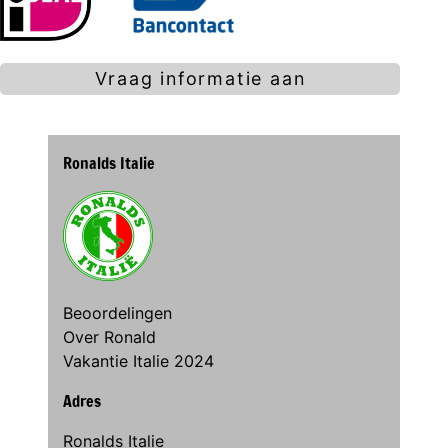
Vraag informatie aan
Ronalds Italie
Beoordelingen
Over Ronald
Vakantie Italie 2024
Adres
Ronalds Italie