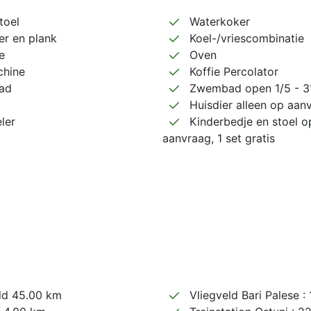
toel
Waterkoker
zer en plank
Koel-/vriescombinatie
e
Oven
hine
Koffie Percolator
ad
Zwembad open 1/5 - 3
Huisdier alleen op aan
ler
Kinderbedje en stoel o
aanvraag, 1 set gratis
ld 45.00 km
Vliegveld Bari Palese :