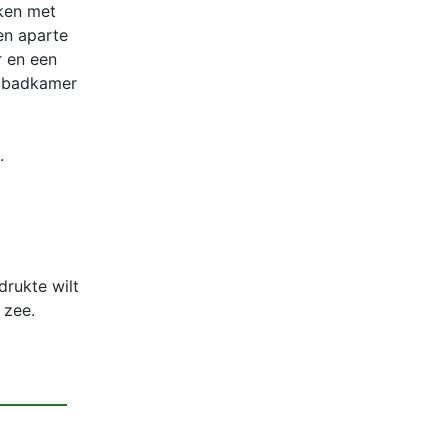
uken met
en aparte
r en een
n badkamer
.
drukte wilt
 zee.