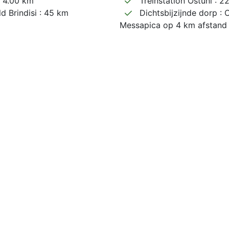
 4.00 km
Treinstation Ostuni : 2
ld Brindisi : 45 km
Dichtsbijzijnde dorp : 
Messapica op 4 km afstand