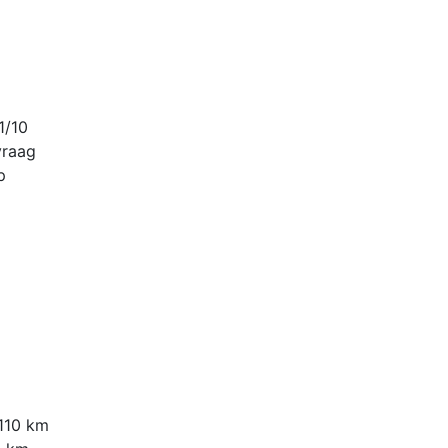
1/10
vraag
p
 110 km