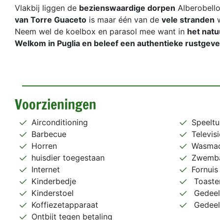
Vlakbij liggen de
bezienswaardige dorpen
Alberobello
van Torre Guaceto
is maar één van de
vele stranden
w
Neem wel de koelbox en parasol mee want in
het natu
Welkom in Puglia en beleef een authentieke rustgevend
Voorzieningen
Airconditioning
Speeltu
Barbecue
Televisi
Horren
Wasmac
huisdier toegestaan
Zwemb
Internet
Fornuis
Kinderbedje
Toaste
Kinderstoel
Gedeel
Koffiezetapparaat
Gedeel
Ontbijt tegen betaling