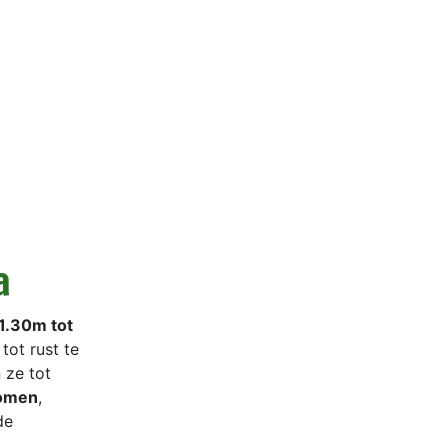
a
1.30m tot
tot rust te
 ze tot
bomen
,
de