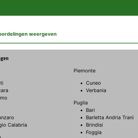
oordelingen weergeven
ngen
Piemonte
ti
Cuneo
cara
Verbania
amo
Puglia
Bari
anzaro
Barletta Andria Trani
io Calabria
Brindisi
Foggia
e