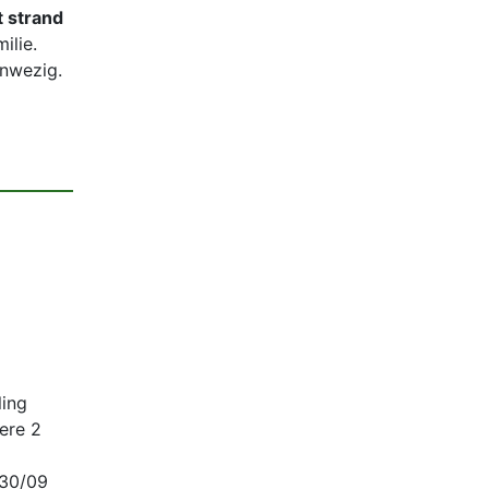
 strand
ilie.
anwezig.
ling
ere 2
30/09