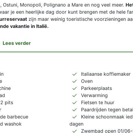
, Ostuni, Monopoli, Polignano a Mare en nog veel meer.
Het
aar je een heerlijke dag door kunt brengen met de hele fam
urreservaat
zijn maar weinig toeristische voorzieningen a
e vakantie in Italië.
Lees verder
in
Italiaanse koffiemaker
e
Oven
hine
Parkeerplaats
ad
Verwarming
 2 pits
Fietsen te huur
r
Paardrijden tegen beta
de barbecue
Kleine schoonmaak ied
d washok
dagen
Zwembad open 01/06-