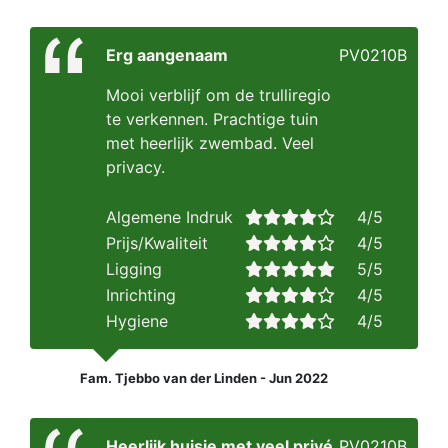
Erg aangenaam
PV0210B
Mooi verblijf om de trulliregio
te verkennen. Prachtige tuin
met heerlijk zwembad. Veel
privacy.
Algemene Indruk
4/5
Prijs/Kwaliteit
4/5
Ligging
5/5
Inrichting
4/5
Hygiene
4/5
Fam. Tjebbo van der Linden - Jun 2022
Heerlijk huisje met veel privé
PV0210B