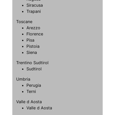
Siracusa
Trapani
Toscane
Arezzo
Florence
Pisa
Pistoia
Siena
Trentino Sudtirol
Sudtirol
Umbria
Perugia
Terni
Valle d Aosta
Valle d Aosta