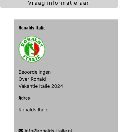
Vraag informatie aan
Ronalds Italie
Beoordelingen
Over Ronald
Vakantie Italie 2024
Adres
Ronalds Italie
info@ronalds-italie.nl