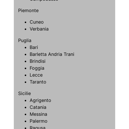
Piemonte
Cuneo
Verbania
Puglia
Bari
Barletta Andria Trani
Brindisi
Foggia
Lecce
Taranto
Sicilie
Agrigento
Catania
Messina
Palermo
Ragusa