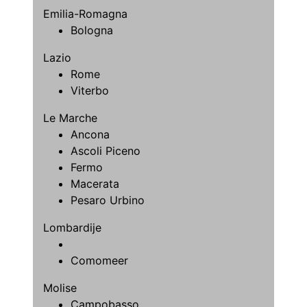
Emilia-Romagna
Bologna
Lazio
Rome
Viterbo
Le Marche
Ancona
Ascoli Piceno
Fermo
Macerata
Pesaro Urbino
Lombardije
Comomeer
Molise
Campobasso