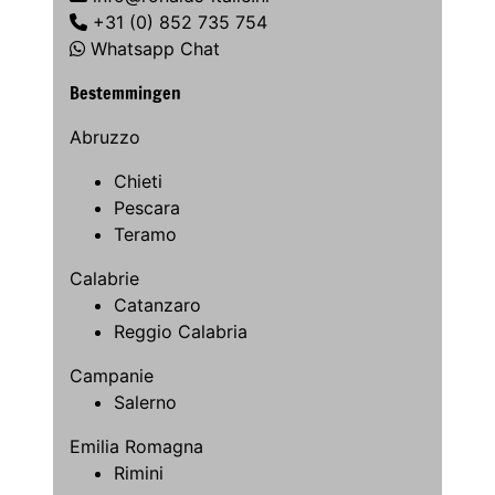
+31 (0) 852 735 754
Whatsapp Chat
Bestemmingen
Abruzzo
Chieti
Pescara
Teramo
Calabrie
Catanzaro
Reggio Calabria
Campanie
Salerno
Emilia Romagna
Rimini