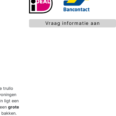
Vraag informatie aan
 trullo
 woningen
n ligt een
k een
grote
s bakken.