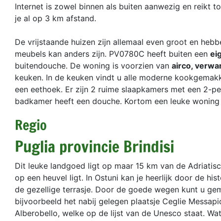
Internet is zowel binnen als buiten aanwezig en reikt t
je al op 3 km afstand.
De vrijstaande huizen zijn allemaal even groot en hebbe
meubels kan anders zijn. PV0780C heeft buiten een
ei
buitendouche. De woning is voorzien van
airco, verwa
keuken. In de keuken vindt u alle moderne kookgemakk
een eethoek. Er zijn 2 ruime slaapkamers met een 2-
badkamer heeft een douche. Kortom een leuke woning t
Regio
Puglia provincie Brindisi
Dit leuke landgoed ligt op maar 15 km van de Adriatis
op een heuvel ligt. In Ostuni kan je heerlijk door de h
de gezellige terrasje. Door de goede wegen kunt u gem
bijvoorbeeld het nabij gelegen plaatsje Ceglie Messapic
Alberobello, welke op de lijst van de Unesco staat. Wa