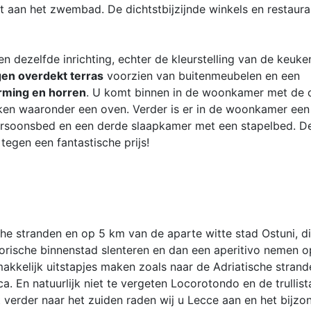
ot aan het zwembad. De dichtstbijzijnde winkels en restaura
n dezelfde inrichting, echter de kleurstelling van de keuke
gen overdekt terras
voorzien van buitenmeubelen en een
rming en horren
. U komt binnen in de woonkamer met de 
en waaronder een oven. Verder is er in de woonkamer een
persoonsbed en een derde slaapkamer met een stapelbed. D
egen een fantastische prijs!
che stranden en op 5 km van de aparte witte stad Ostuni, d
istorische binnenstad slenteren en dan een aperitivo nemen 
akkelijk uitstapjes maken zoals naar de Adriatische strand
a. En natuurlijk niet te vergeten Locorotondo en de trullist
t verder naar het zuiden raden wij u Lecce aan en het bijzo