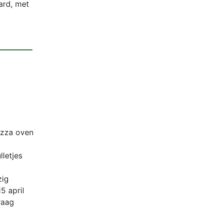
ard, met
izza oven
letjes
zig
 april
raag