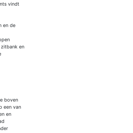
nts vindt
n en de
open
 zitbank en
e
ie boven
op een van
en en
ad
nder