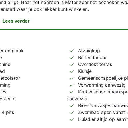
landje ligt. Naar het noorden Is Mater zeer het bezoeken wa
nenstad waar je ook lekker kunt winkelen.
Lees verder
zer en plank
Afzuigkap
e
Buitendouche
hine
Overdekt terras
ad
Kluisje
percolator
Gemeenschappelijke p
ming
Verwarming aanwezig
ies
Keukenschoonmaakspul
ysteem
aanwezig
Bio-afvalzakjes aanwe
 4 pits
Zwembad open vanaf 15
Huisdier altijd op aanv