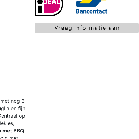
Vraag informatie aan
 met nog 3
glia en fijn
Centraal op
ekjes,
en met BBQ
ezig met