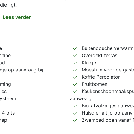
je ligt.
Lees verder
e
Buitendouche verwarm
hine
Overdekt terras
ad
Kluisje
je op aanvraag bij
Moestuin voor de gast
Koffie Percolator
ming
Fruitbomen
ies
Keukenschoonmaakspu
ysteem
aanwezig
Bio-afvalzakjes aanwe
 4 pits
Huisdier altijd op aanv
kap
Zwembad open vanaf 15