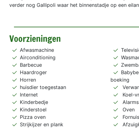
verder nog Gallipoli waar het binnenstadje op een eiland
Voorzieningen
Afwasmachine
Televisi
Airconditioning
Wasmac
Barbecue
Zwemb
Haardroger
Babybed
Horren
boeking
huisdier toegestaan
Verwar
Internet
Koel-vr
Kinderbedje
Alarms
Kinderstoel
Oven
Pizza oven
Fornuis
Strijkijzer en plank
Afzuig