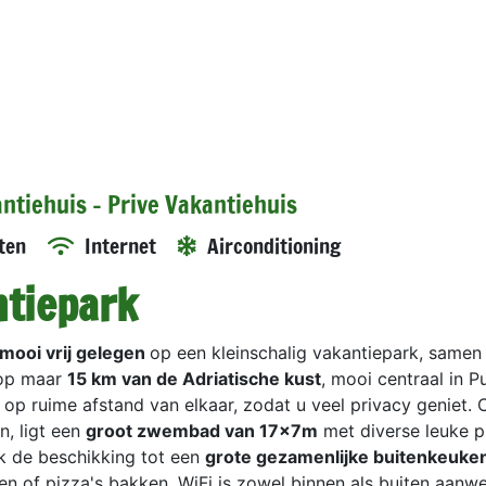
antiehuis - Prive Vakantiehuis
ten
Internet
Airconditioning
ntiepark
mooi vrij gelegen
op een kleinschalig vakantiepark, samen
 op maar
15 km van de Adriatische kust
, mooi centraal in Pu
op ruime afstand van elkaar, zodat u veel privacy geniet. 
n, ligt een
groot zwembad van 17x7m
met diverse leuke pl
ok de beschikking tot een
grote gezamenlijke buitenkeuk
-en of pizza's bakken. WiFi is zowel binnen als buiten aanw