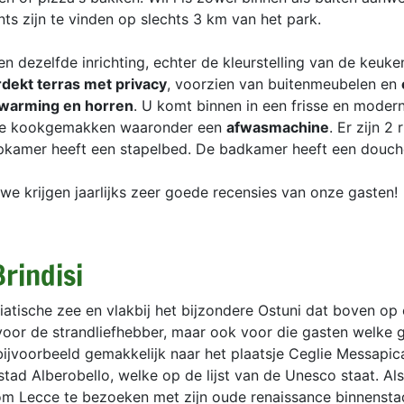
s zijn te vinden op slechts 3 km van het park.
n dezelfde inrichting, echter de kleurstelling van de keuke
dekt terras met privacy
, voorzien van buitenmeubelen en
rwarming en horren
. U komt binnen in een frisse en modern
rne kookgemakken waaronder een
afwasmachine
. Er zijn 2
pkamer heeft een stapelbed. De badkamer heeft een douch
we krijgen jaarlijks zeer goede recensies van onze gasten!
rindisi
iatische zee en vlakbij het bijzondere Ostuni dat boven op
al voor de strandliefhebber, maar ook voor die gasten welke 
ijvoorbeeld gemakkelijk naar het plaatsje Ceglie Messapic
stad Alberobello, welke op de lijst van de Unesco staat. Al
 om Lecce te bezoeken met zijn oude renaissance binnensta