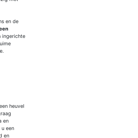
ns en de
een
 ingerichte
 ruime
e.
 een heuvel
graag
a en
s u een
d en