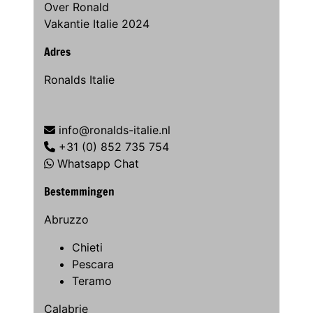
Over Ronald
Vakantie Italie 2024
Adres
Ronalds Italie
info@ronalds-italie.nl
+31 (0) 852 735 754
Whatsapp Chat
Bestemmingen
Abruzzo
Chieti
Pescara
Teramo
Calabrie