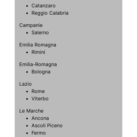
Catanzaro
Reggio Calabria
Campanie
Salerno
Emilia Romagna
Rimini
Emilia-Romagna
Bologna
Lazio
Rome
Viterbo
Le Marche
Ancona
Ascoli Piceno
Fermo