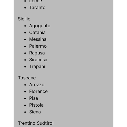
Lecce
Taranto
Sicilie
Agrigento
Catania
Messina
Palermo
Ragusa
Siracusa
Trapani
Toscane
Arezzo
Florence
Pisa
Pistoia
Siena
Trentino Sudtirol