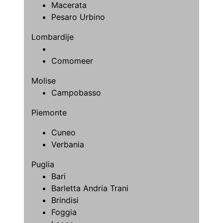
Macerata
Pesaro Urbino
Lombardije
Comomeer
Molise
Campobasso
Piemonte
Cuneo
Verbania
Puglia
Bari
Barletta Andria Trani
Brindisi
Foggia