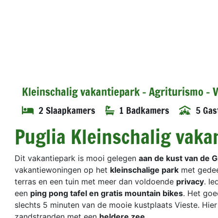
Kleinschalig vakantiepark - Agriturismo -
2 Slaapkamers
1 Badkamers
5 Gas
Puglia Kleinschalig vak
Dit vakantiepark is mooi gelegen
aan de kust van de 
vakantiewoningen op het
kleinschalige park
met gede
terras en een tuin met meer dan voldoende
privacy
. I
een
ping pong tafel en gratis mountain bikes
. Het goe
slechts 5 minuten van de mooie kustplaats Vieste. Hie
zandstranden met een
heldere zee
.