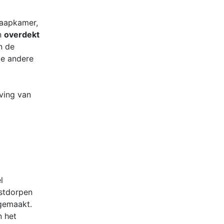
laapkamer,
en
overdekt
n de
de andere
eving van
l
ustdorpen
gemaakt.
n het