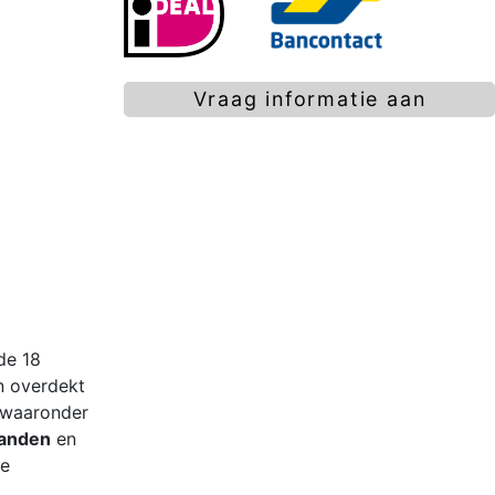
Vraag informatie aan
de 18
en overdekt
, waaronder
randen
en
he