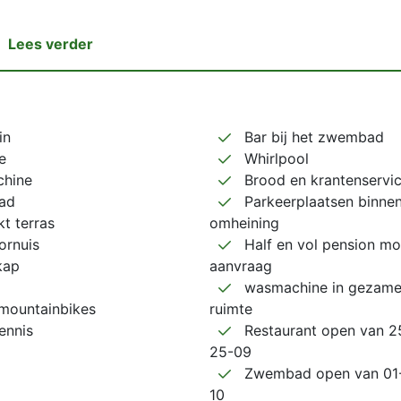
Lees verder
in
Bar bij het zwembad
e
Whirlpool
hine
Brood en krantenservi
ad
Parkeerplaatsen binne
t terras
omheining
ornuis
Half en vol pension mo
kap
aanvraag
wasmachine in gezamen
mountainbikes
ruimte
ennis
Restaurant open van 2
25-09
Zwembad open van 01-
10