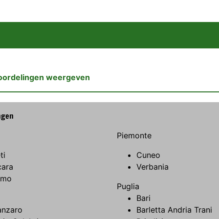
oordelingen weergeven
ngen
Piemonte
ti
Cuneo
cara
Verbania
amo
Puglia
Bari
anzaro
Barletta Andria Trani