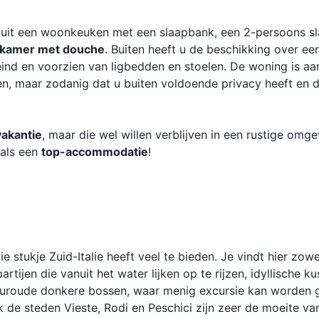
uit een woonkeuken met een slaapbank, een 2-persoons s
kamer met douche
. Buiten heeft u de beschikking over e
eind en voorzien van ligbedden en stoelen. De woning is aa
n, maar zodanig dat u buiten voldoende privacy heeft en 
vakantie
, maar die wel willen verblijven in een rustige omg
 als een
top-accommodatie
!
stukje Zuid-Italie heeft veel te bieden. Je vindt hier zowe
tijen die vanuit het water lijken op te rijzen, idyllische k
 ouroude donkere bossen, waar menig excursie kan worden 
k de steden Vieste, Rodi en Peschici zijn zeer de moeite va