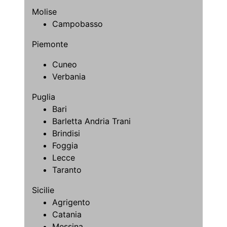
Molise
Campobasso
Piemonte
Cuneo
Verbania
Puglia
Bari
Barletta Andria Trani
Brindisi
Foggia
Lecce
Taranto
Sicilie
Agrigento
Catania
Messina