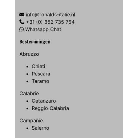
info@ronalds-italie.nl
+31 (0) 852 735 754
Whatsapp Chat
Bestemmingen
Abruzzo
Chieti
Pescara
Teramo
Calabrie
Catanzaro
Reggio Calabria
Campanie
Salerno