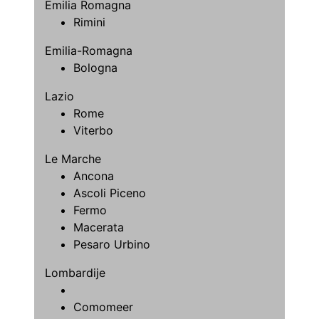
Emilia Romagna
Rimini
Emilia-Romagna
Bologna
Lazio
Rome
Viterbo
Le Marche
Ancona
Ascoli Piceno
Fermo
Macerata
Pesaro Urbino
Lombardije
Comomeer