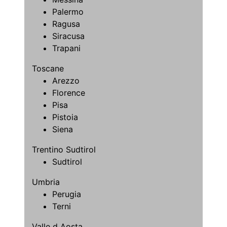
Palermo
Ragusa
Siracusa
Trapani
Toscane
Arezzo
Florence
Pisa
Pistoia
Siena
Trentino Sudtirol
Sudtirol
Umbria
Perugia
Terni
Valle d Aosta