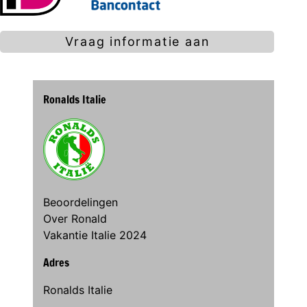
Vraag informatie aan
Ronalds Italie
Beoordelingen
Over Ronald
Vakantie Italie 2024
Adres
Ronalds Italie