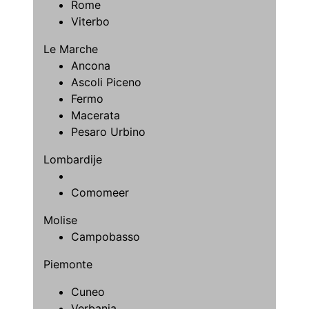
Rome
Viterbo
Le Marche
Ancona
Ascoli Piceno
Fermo
Macerata
Pesaro Urbino
Lombardije
Comomeer
Molise
Campobasso
Piemonte
Cuneo
Verbania