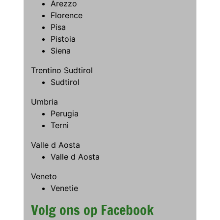
Arezzo
Florence
Pisa
Pistoia
Siena
Trentino Sudtirol
Sudtirol
Umbria
Perugia
Terni
Valle d Aosta
Valle d Aosta
Veneto
Venetie
Volg ons op Facebook