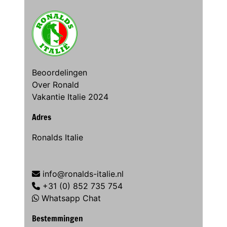
Beoordelingen
Over Ronald
Vakantie Italie 2024
Adres
Ronalds Italie
info@ronalds-italie.nl
+31 (0) 852 735 754
Whatsapp Chat
Bestemmingen