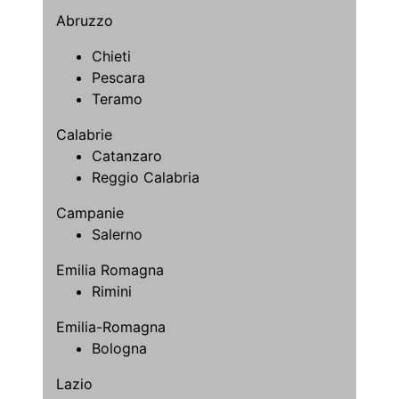
Abruzzo
Chieti
Pescara
Teramo
Calabrie
Catanzaro
Reggio Calabria
Campanie
Salerno
Emilia Romagna
Rimini
Emilia-Romagna
Bologna
Lazio