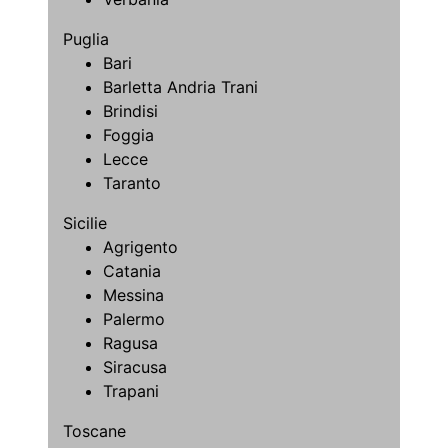
Puglia
Bari
Barletta Andria Trani
Brindisi
Foggia
Lecce
Taranto
Sicilie
Agrigento
Catania
Messina
Palermo
Ragusa
Siracusa
Trapani
Toscane