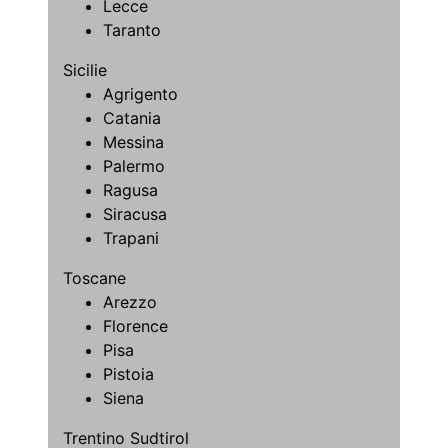
Lecce
Taranto
Sicilie
Agrigento
Catania
Messina
Palermo
Ragusa
Siracusa
Trapani
Toscane
Arezzo
Florence
Pisa
Pistoia
Siena
Trentino Sudtirol