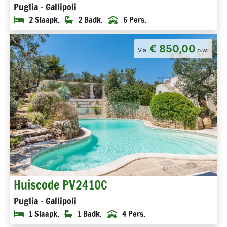
Puglia - Gallipoli
2 Slaapk.
2 Badk.
6 Pers.
€ 850,00
V.a.
p.w.
Huiscode PV2410C
Puglia - Gallipoli
1 Slaapk.
1 Badk.
4 Pers.