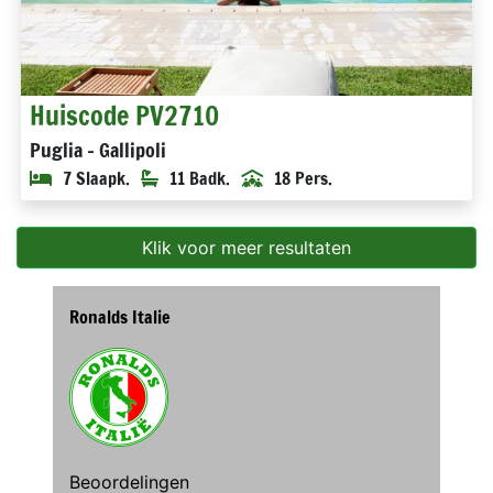
Huiscode PV2710
Puglia - Gallipoli
7 Slaapk.
11 Badk.
18 Pers.
Klik voor meer resultaten
Ronalds Italie
Beoordelingen