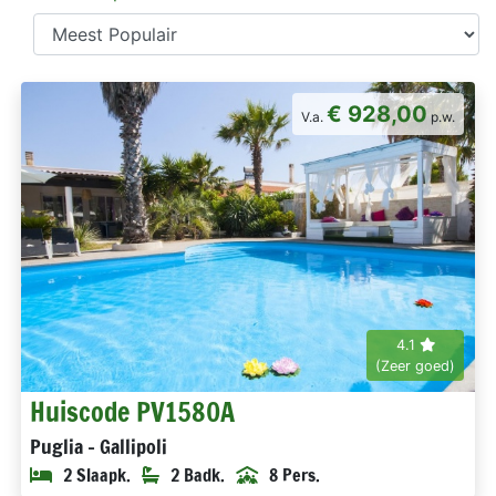
€ 928,00
V.a.
p.w.
4.1
(Zeer goed)
Huiscode PV1580A
Puglia - Gallipoli
2 Slaapk.
2 Badk.
8 Pers.