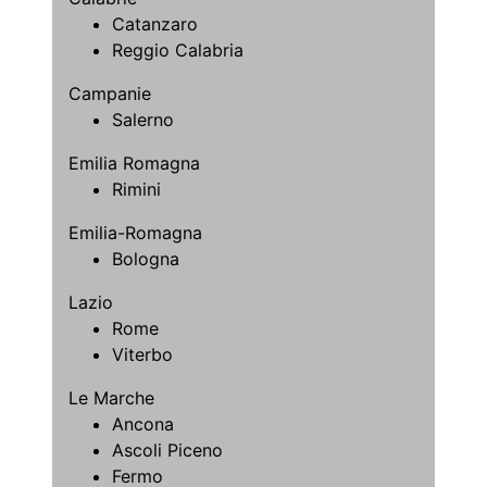
Catanzaro
Reggio Calabria
Campanie
Salerno
Emilia Romagna
Rimini
Emilia-Romagna
Bologna
Lazio
Rome
Viterbo
Le Marche
Ancona
Ascoli Piceno
Fermo