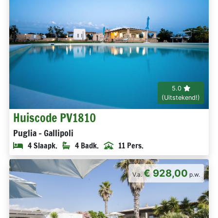
5.0
(Uitstekend!)
Huiscode PV1810
Puglia - Gallipoli
4 Slaapk.
4 Badk.
11 Pers.
€ 928,00
V.a.
p.w.