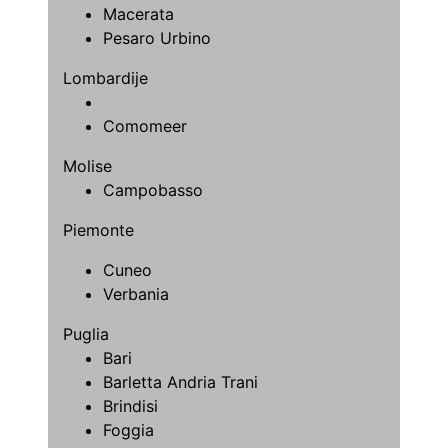
Macerata
Pesaro Urbino
Lombardije
Comomeer
Molise
Campobasso
Piemonte
Cuneo
Verbania
Puglia
Bari
Barletta Andria Trani
Brindisi
Foggia