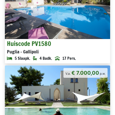
Huiscode PV1580
Puglia - Gallipoli
5 Slaapk.
4 Badk.
17 Pers.
€ 7.000,00
V.a.
p.w.