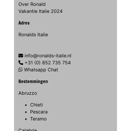
Over Ronald
Vakantie Italie 2024
Adres
Ronalds Italie
info@ronalds-italie.nl
+31 (0) 852 735 754
Whatsapp Chat
Bestemmingen
Abruzzo
Chieti
Pescara
Teramo
Calabrie