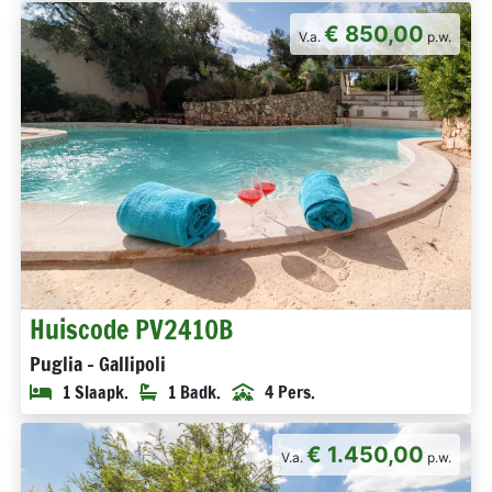
€ 850,00
V.a.
p.w.
Huiscode PV2410B
Puglia - Gallipoli
1 Slaapk.
1 Badk.
4 Pers.
€ 1.450,00
V.a.
p.w.