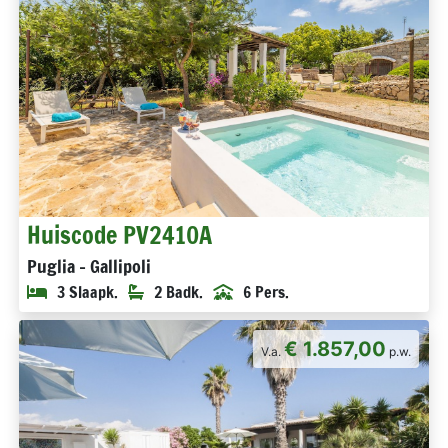
Huiscode PV2410A
Puglia - Gallipoli
3 Slaapk.
2 Badk.
6 Pers.
€ 1.857,00
V.a.
p.w.