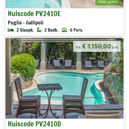
(Zeer goed)
Huiscode PV2410E
Puglia - Gallipoli
2 Slaapk.
2 Badk.
6 Pers.
€ 1.150,00
V.a.
p.w.
Huiscode PV2410D