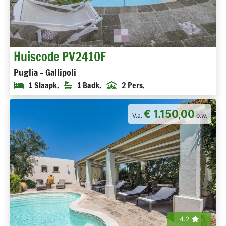
Huiscode PV2410F
Puglia - Gallipoli
1 Slaapk.
1 Badk.
2 Pers.
€ 1.150,00
V.a.
p.w.
4.2