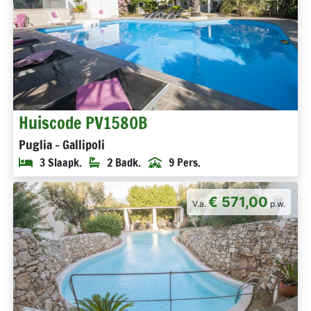
Huiscode PV1580B
Puglia - Gallipoli
3 Slaapk.
2 Badk.
9 Pers.
€ 571,00
V.a.
p.w.