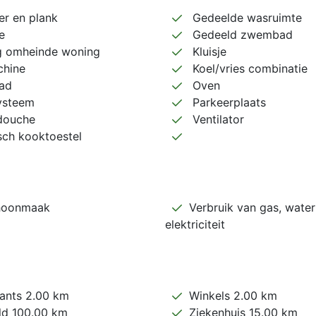
zer en plank
Gedeelde wasruimte
e
Gedeeld zwembad
ig omheinde woning
Kluisje
hine
Koel/vries combinatie
ad
Oven
ysteem
Parkeerplaats
douche
Ventilator
sch kooktoestel
hoonmaak
Verbruik van gas, water
elektriciteit
ants 2.00 km
Winkels 2.00 km
ld 100.00 km
Ziekenhuis 15.00 km