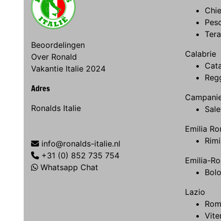
Chie
Pes
Ter
Beoordelingen
Calabrie
Over Ronald
Cat
Vakantie Italie 2024
Regg
Adres
Campani
Ronalds Italie
Sale
Emilia R
Rimi
info@ronalds-italie.nl
+31 (0) 852 735 754
Emilia-R
Whatsapp Chat
Bol
Lazio
Rom
Vite