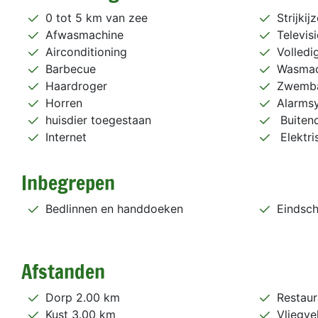
0 tot 5 km van zee
Strijkij
Afwasmachine
Televisi
Airconditioning
Volled
Barbecue
Wasmac
Haardroger
Zwemb
Horren
Alarms
huisdier toegestaan
Buiten
Internet
Elektri
Inbegrepen
Bedlinnen en handdoeken
Eindsc
Afstanden
Dorp 2.00 km
Restaur
Kust 3.00 km
Vliegve