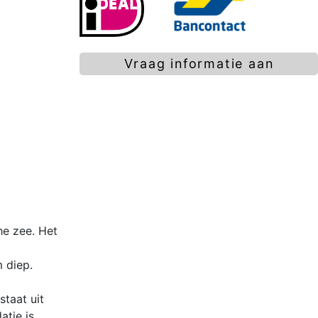
Vraag informatie aan
he zee. Het
 diep.
staat uit
tie is