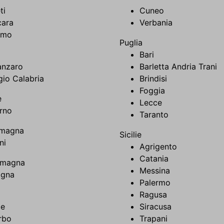
ti
Cuneo
cara
Verbania
amo
Puglia
Bari
anzaro
Barletta Andria Trani
io Calabria
Brindisi
Foggia
e
Lecce
rno
Taranto
omagna
Sicilie
ni
Agrigento
Catania
omagna
Messina
ogna
Palermo
Ragusa
e
Siracusa
rbo
Trapani