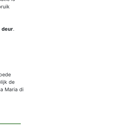
ruik
 deur
.
goede
lijk de
ta Maria di