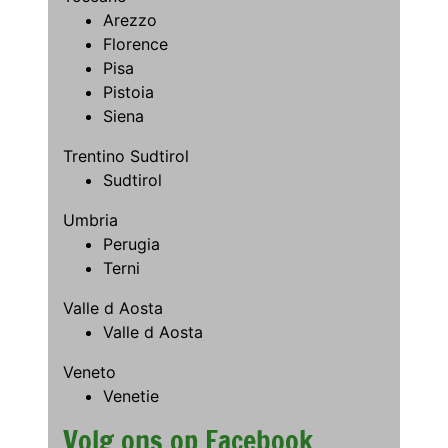
Arezzo
Florence
Pisa
Pistoia
Siena
Trentino Sudtirol
Sudtirol
Umbria
Perugia
Terni
Valle d Aosta
Valle d Aosta
Veneto
Venetie
Volg ons op Facebook