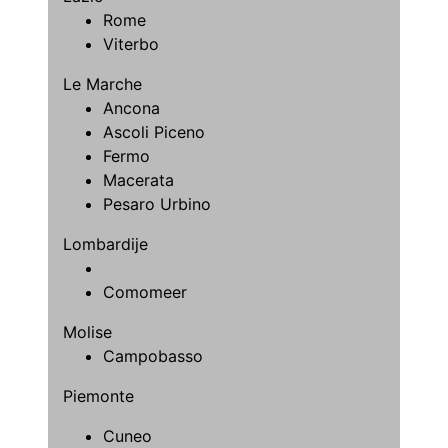
Rome
Viterbo
Le Marche
Ancona
Ascoli Piceno
Fermo
Macerata
Pesaro Urbino
Lombardije
Comomeer
Molise
Campobasso
Piemonte
Cuneo