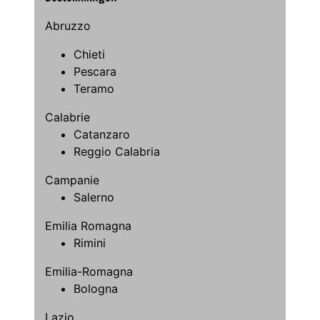
Abruzzo
Chieti
Pescara
Teramo
Calabrie
Catanzaro
Reggio Calabria
Campanie
Salerno
Emilia Romagna
Rimini
Emilia-Romagna
Bologna
Lazio