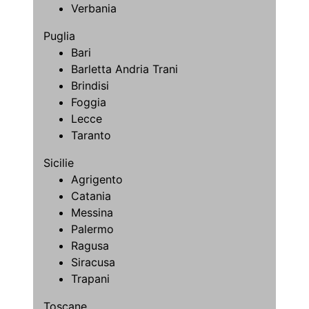
Verbania
Puglia
Bari
Barletta Andria Trani
Brindisi
Foggia
Lecce
Taranto
Sicilie
Agrigento
Catania
Messina
Palermo
Ragusa
Siracusa
Trapani
Toscane