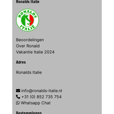
Ronalds Italie
Beoordelingen
Over Ronald
Vakantie Italie 2024
Adres
Ronalds Italie
info@ronalds-italie.nl
+31 (0) 852 735 754
Whatsapp Chat
Bestemmingen