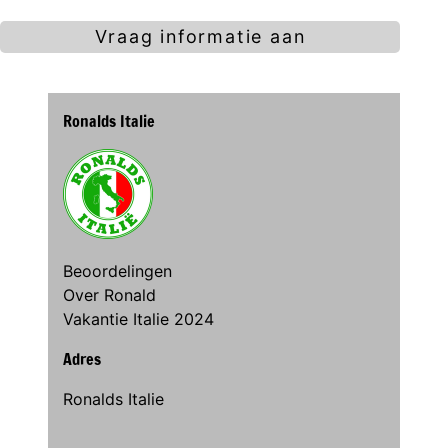
Vraag informatie aan
Ronalds Italie
Beoordelingen
Over Ronald
Vakantie Italie 2024
Adres
Ronalds Italie