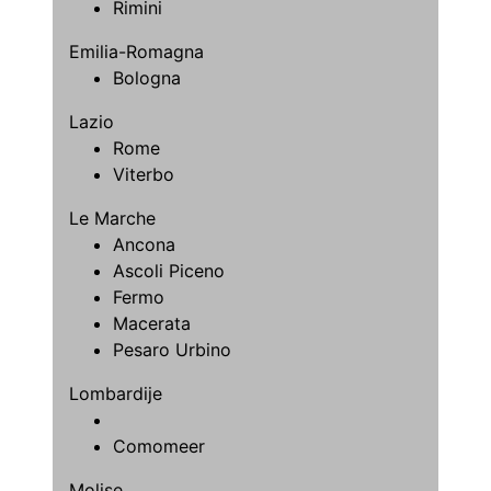
Rimini
Emilia-Romagna
Bologna
Lazio
Rome
Viterbo
Le Marche
Ancona
Ascoli Piceno
Fermo
Macerata
Pesaro Urbino
Lombardije
Comomeer
Molise