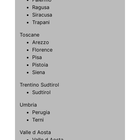
Ragusa
Siracusa
Trapani
Toscane
Arezzo
Florence
Pisa
Pistoia
Siena
Trentino Sudtirol
Sudtirol
Umbria
Perugia
Terni
Valle d Aosta
Valle d Aosta