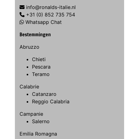
info@ronalds-italie.nl
+31 (0) 852 735 754
Whatsapp Chat
Bestemmingen
Abruzzo
Chieti
Pescara
Teramo
Calabrie
Catanzaro
Reggio Calabria
Campanie
Salerno
Emilia Romagna