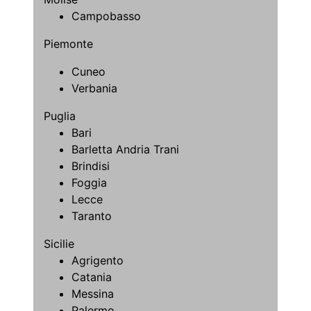
Campobasso
Piemonte
Cuneo
Verbania
Puglia
Bari
Barletta Andria Trani
Brindisi
Foggia
Lecce
Taranto
Sicilie
Agrigento
Catania
Messina
Palermo