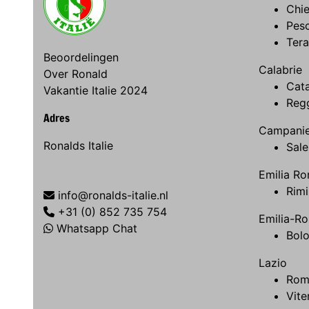
Chie
Pes
Ter
Beoordelingen
Calabrie
Over Ronald
Cat
Vakantie Italie 2024
Regg
Adres
Campani
Ronalds Italie
Sale
Emilia R
Rimi
info@ronalds-italie.nl
+31 (0) 852 735 754
Emilia-R
Whatsapp Chat
Bol
Lazio
Rom
Vite