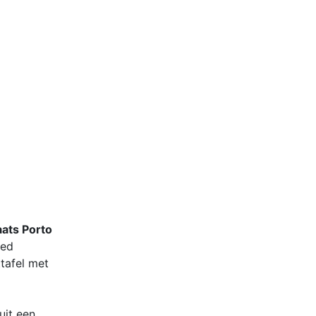
aats Porto
oed
tafel met
uit een