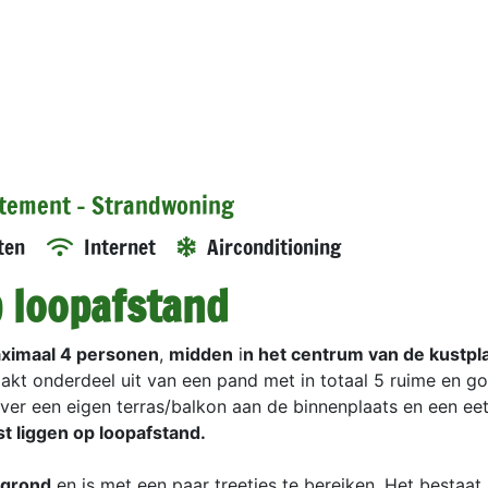
rtement - Strandwoning
ten
Internet
Airconditioning
 loopafstand
ximaal 4 personen
,
midden
i
n het centrum van de kustpl
akt onderdeel uit van een pand met in totaal 5 ruime en g
er een eigen terras/balkon aan de binnenplaats en een eet
t liggen op loopafstand.
 grond
en is met een paar treetjes te bereiken. Het bestaat 