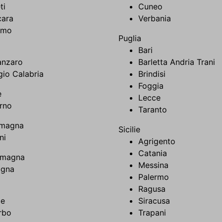
ti
Cuneo
cara
Verbania
amo
Puglia
Bari
anzaro
Barletta Andria Trani
io Calabria
Brindisi
Foggia
e
Lecce
rno
Taranto
omagna
Sicilie
ni
Agrigento
Catania
omagna
Messina
ogna
Palermo
Ragusa
e
Siracusa
rbo
Trapani