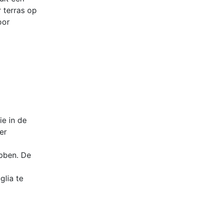
 terras op
oor
ie in de
er
ebben. De
glia te