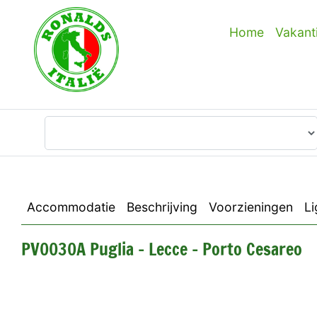
Home
Vakant
Waar wilt u heen?
Accommodatie
Beschrijving
Voorzieningen
Li
PV0030A Puglia - Lecce - Porto Cesareo