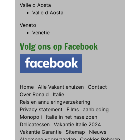
Valle d Aosta
Valle d Aosta
Veneto
Venetie
Volg ons op Facebook
Home
Alle Vakantiehuizen
Contact
Over Ronald
Italie
Reis en annuleringverzekering
Privacy statement
Films
aanbieding
Monopoli
Italie in het naseizoen
Delicatessen
Vakantie Italie 2024
Vakantie Garantie
Sitemap
Nieuws
Algemene voorwaarden
Cookies Beheren