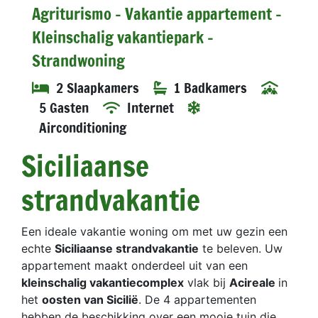
Agriturismo - Vakantie appartement -
Kleinschalig vakantiepark -
Strandwoning
2 Slaapkamers
1 Badkamers
5 Gasten
Internet
Airconditioning
Siciliaanse
strandvakantie
Een ideale vakantie woning om met uw gezin een
echte
Siciliaanse strandvakantie
te beleven. Uw
appartement maakt onderdeel uit van een
kleinschalig vakantiecomplex
vlak bij
Acireale
in
het
oosten van Sicilië
. De 4 appartementen
hebben de beschikking over een mooie tuin die