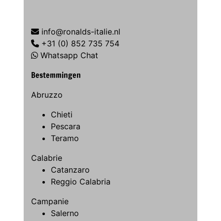
info@ronalds-italie.nl
+31 (0) 852 735 754
Whatsapp Chat
Bestemmingen
Abruzzo
Chieti
Pescara
Teramo
Calabrie
Catanzaro
Reggio Calabria
Campanie
Salerno