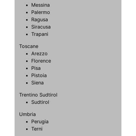
Messina
Palermo
Ragusa
Siracusa
Trapani
Toscane
Arezzo
Florence
Pisa
Pistoia
Siena
Trentino Sudtirol
Sudtirol
Umbria
Perugia
Terni