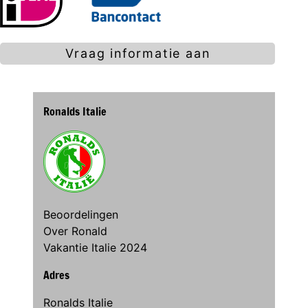
Vraag informatie aan
Ronalds Italie
Beoordelingen
Over Ronald
Vakantie Italie 2024
Adres
Ronalds Italie