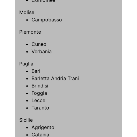
Molise
Campobasso
Piemonte
Cuneo
Verbania
Puglia
Bari
Barletta Andria Trani
Brindisi
Foggia
Lecce
Taranto
Sicilie
Agrigento
Catania