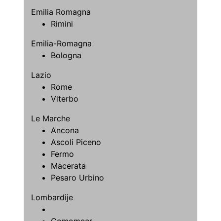
Emilia Romagna
Rimini
Emilia-Romagna
Bologna
Lazio
Rome
Viterbo
Le Marche
Ancona
Ascoli Piceno
Fermo
Macerata
Pesaro Urbino
Lombardije
Comomeer