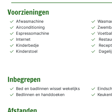
Voorzieningen
Afwasmachine
Wasmac
Airconditioning
Zwemb
Espressomachine
Voetbal
Internet
Restaur
Kinderbedje
Recept
Kinderstoel
Dagelij
Inbegrepen
Bed en badlinnen wissel wekelijks
Eindsc
Bedlinnen en handdoeken
Keukenl
Afstanden