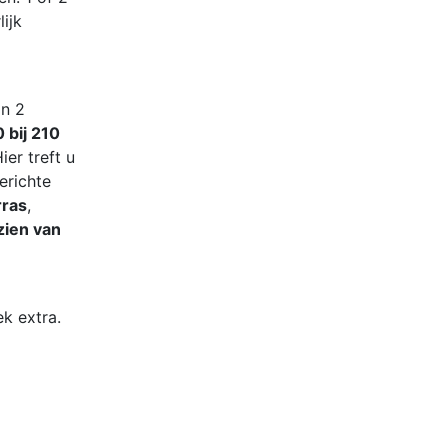
ijk
jn 2
 bij 210
er treft u
erichte
rras
,
zien van
k extra.