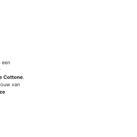
s een
r
e Cottone
.
rouw van
ze