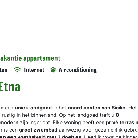
 Vakantie appartement
ten
Internet
Airconditioning
 Etna
an een
uniek landgoed
in het
noord oosten van Sicilie.
Het 
jk rustig in het binnenland. Op het landgoed treft u
8
modern
zijn ingericht. Elke woning heeft een
privé terras 
Er is een
groot zwembad
aanwezig voor gezamenlijk gebrui
e en een voetbalveld met 2 doeltjes
. Heerlijk voor de kinder