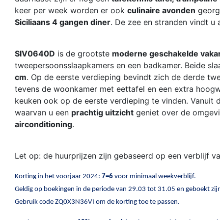
keer per week worden er ook
culinaire avonden
georga
Siciliaans 4 gangen diner
. De zee en stranden vindt u 
SIV0640D
is de grootste
moderne geschakelde vaka
tweepersoonsslaapkamers en een badkamer. Beide sla
cm
. Op de eerste verdieping bevindt zich de derde tw
tevens de woonkamer met eettafel en een extra hoogw
keuken ook op de eerste verdieping te vinden. Vanuit
waarvan u een
prachtig uitzicht
geniet over de omgevi
airconditioning
.
Let op: de huurprijzen zijn gebaseerd op een verblijf 
Korting in het voorjaar 2024:
7=6
voor minimaal weekverblijf.
Geldig op boekingen in de periode van 29.03 tot 31.05 en geboekt zi
Gebruik code ZQ0X3N36VI om de korting toe te passen.