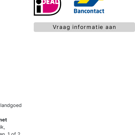
Vraag informatie aan
landgoed
met
k,
en. 1 of 2