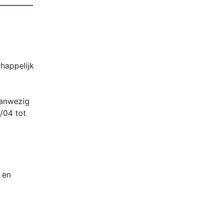
appelijk
aanwezig
04 tot
 en