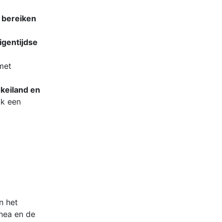
t bereiken
igentijdse
met
keiland en
ok een
n het
tnea en de