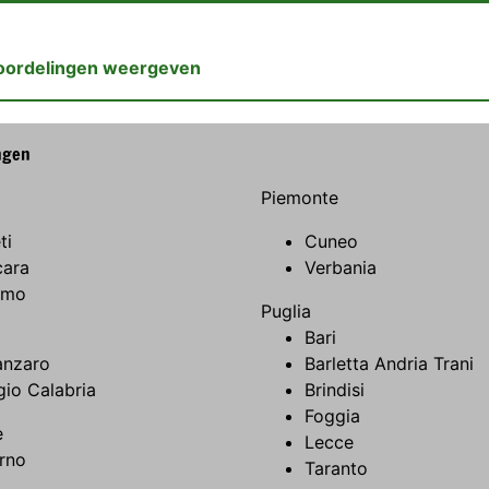
oordelingen weergeven
ngen
Piemonte
ti
Cuneo
cara
Verbania
amo
Puglia
Bari
anzaro
Barletta Andria Trani
io Calabria
Brindisi
Foggia
e
Lecce
rno
Taranto