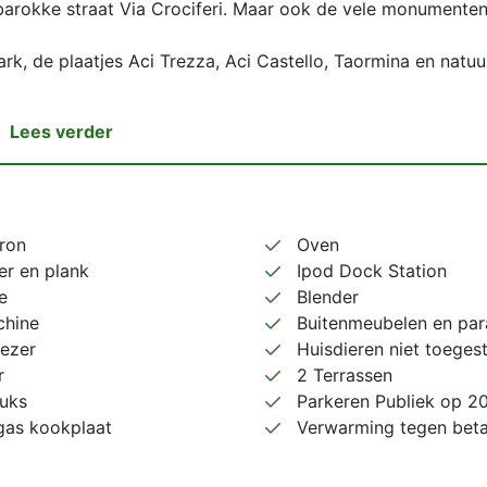
 barokke straat Via Crociferi. Maar ook de vele monumenten
k, de plaatjes Aci Trezza, Aci Castello, Taormina en natuur
Lees verder
ron
Oven
zer en plank
Ipod Dock Station
e
Blender
hine
Buitenmeubelen en par
iezer
Huisdieren niet toeges
r
2 Terrassen
tuks
Parkeren Publiek op 
gas kookplaat
Verwarming tegen beta