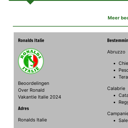
Meer be
Ronalds Italie
Bestemmi
Abruzzo
Chie
Pes
Ter
Beoordelingen
Calabrie
Over Ronald
Cat
Vakantie Italie 2024
Regg
Adres
Campani
Ronalds Italie
Sale