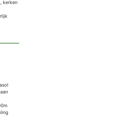
, kerken
lijk
asol
taan
200m
ling