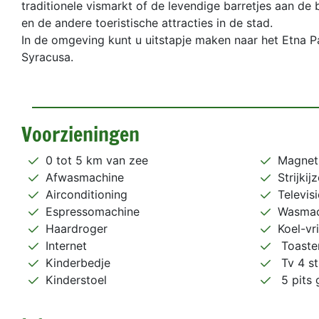
traditionele vismarkt of de levendige barretjes aan de
en de andere toeristische attracties in de stad.
In de omgeving kunt u uitstapje maken naar het Etna Par
Syracusa.
Voorzieningen
0 tot 5 km van zee
Magnet
Afwasmachine
Strijkij
Airconditioning
Televisi
Espressomachine
Wasmac
Haardroger
Koel-vr
Internet
Toaste
Kinderbedje
Tv 4 s
Kinderstoel
5 pits 