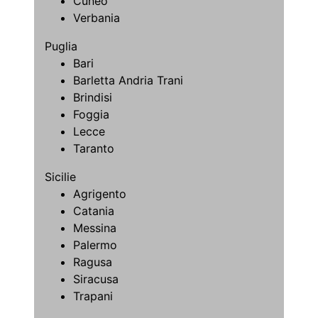
Cuneo
Verbania
Puglia
Bari
Barletta Andria Trani
Brindisi
Foggia
Lecce
Taranto
Sicilie
Agrigento
Catania
Messina
Palermo
Ragusa
Siracusa
Trapani