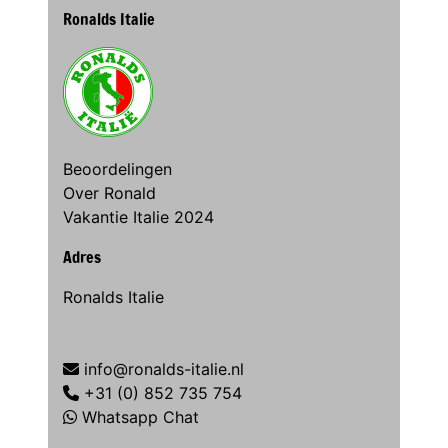
Ronalds Italie
Beoordelingen
Over Ronald
Vakantie Italie 2024
Adres
Ronalds Italie
info@ronalds-italie.nl
+31 (0) 852 735 754
Whatsapp Chat