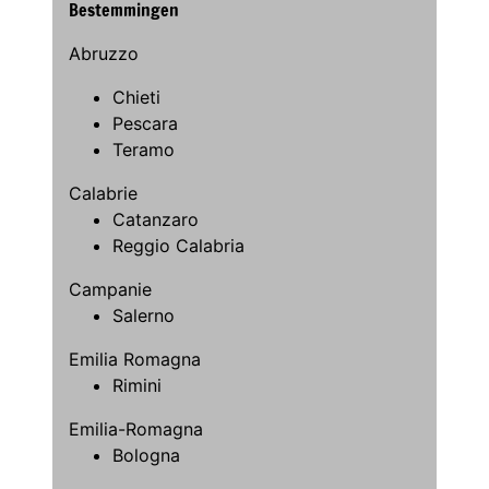
Bestemmingen
Abruzzo
Chieti
Pescara
Teramo
Calabrie
Catanzaro
Reggio Calabria
Campanie
Salerno
Emilia Romagna
Rimini
Emilia-Romagna
Bologna