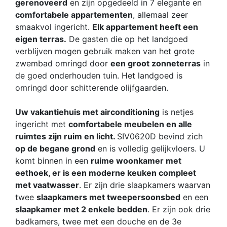
gerenoveerd
en zijn opgedeeld in 7 elegante en
comfortabele appartementen
, allemaal zeer
smaakvol ingericht.
Elk appartement heeft een
eigen terras.
De gasten die op het landgoed
verblijven mogen gebruik maken van het grote
zwembad omringd door
een groot zonneterras
in
de goed onderhouden tuin. Het landgoed is
omringd door schitterende olijfgaarden.
Uw vakantiehuis met airconditioning
is netjes
ingericht met
comfortabele meubelen en alle
ruimtes zijn ruim en licht.
SIV0620D bevind zich
op de begane grond
en is volledig gelijkvloers. U
komt binnen in een
ruime woonkamer met
eethoek, er is een moderne keuken compleet
met vaatwasser
. Er zijn drie slaapkamers waarvan
twee
slaapkamers met tweepersoonsbed
en een
slaapkamer met 2 enkele bedden
. Er zijn ook drie
badkamers, twee met een douche en de 3e