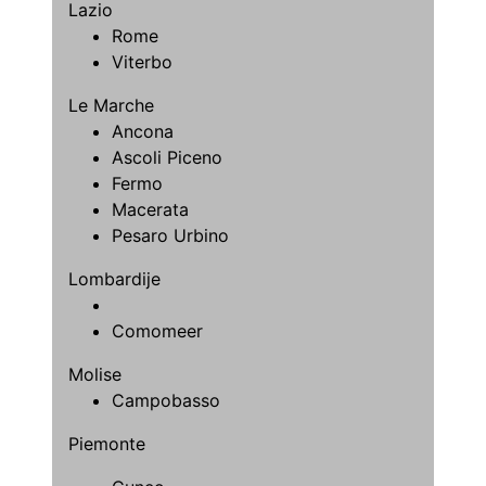
Lazio
Rome
Viterbo
Le Marche
Ancona
Ascoli Piceno
Fermo
Macerata
Pesaro Urbino
Lombardije
Comomeer
Molise
Campobasso
Piemonte