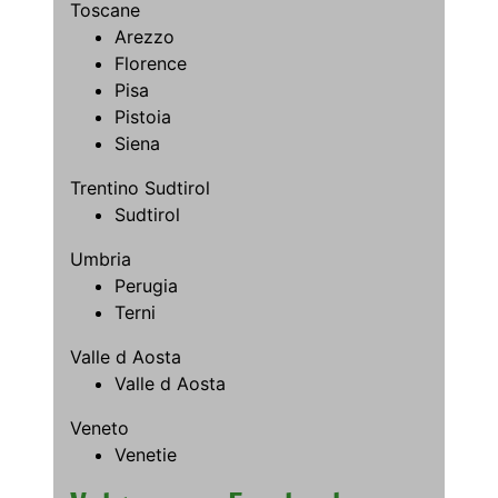
Toscane
Arezzo
Florence
Pisa
Pistoia
Siena
Trentino Sudtirol
Sudtirol
Umbria
Perugia
Terni
Valle d Aosta
Valle d Aosta
Veneto
Venetie