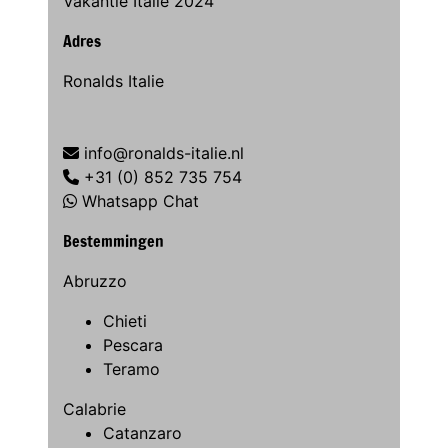
Vakantie Italie 2024
Adres
Ronalds Italie
info@ronalds-italie.nl
+31 (0) 852 735 754
Whatsapp Chat
Bestemmingen
Abruzzo
Chieti
Pescara
Teramo
Calabrie
Catanzaro