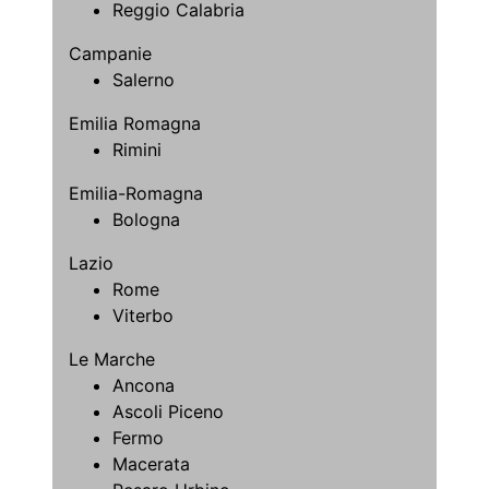
Reggio Calabria
Campanie
Salerno
Emilia Romagna
Rimini
Emilia-Romagna
Bologna
Lazio
Rome
Viterbo
Le Marche
Ancona
Ascoli Piceno
Fermo
Macerata