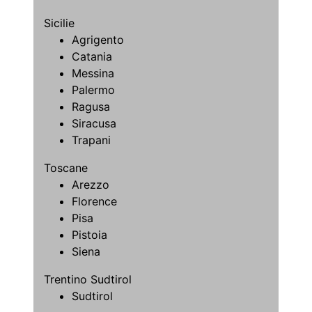
Sicilie
Agrigento
Catania
Messina
Palermo
Ragusa
Siracusa
Trapani
Toscane
Arezzo
Florence
Pisa
Pistoia
Siena
Trentino Sudtirol
Sudtirol