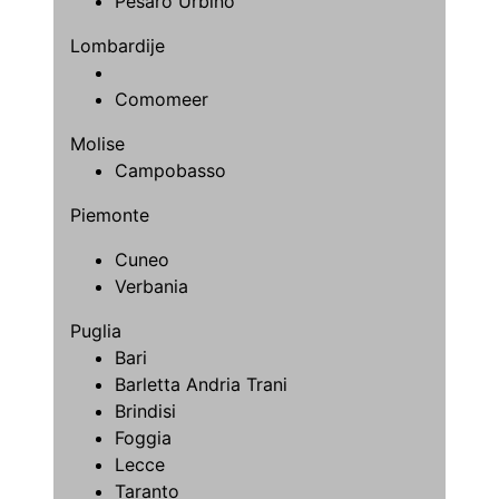
Pesaro Urbino
Lombardije
Comomeer
Molise
Campobasso
Piemonte
Cuneo
Verbania
Puglia
Bari
Barletta Andria Trani
Brindisi
Foggia
Lecce
Taranto