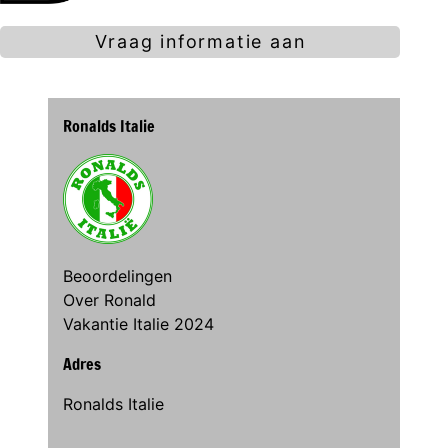
Vraag informatie aan
Ronalds Italie
Beoordelingen
Over Ronald
Vakantie Italie 2024
Adres
Ronalds Italie