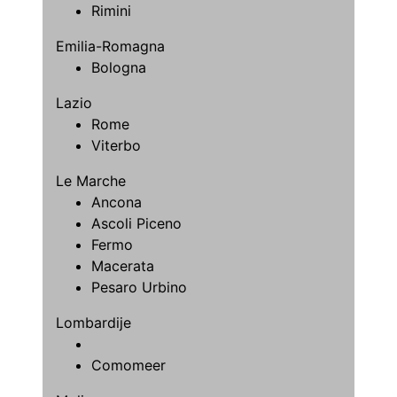
Rimini
Emilia-Romagna
Bologna
Lazio
Rome
Viterbo
Le Marche
Ancona
Ascoli Piceno
Fermo
Macerata
Pesaro Urbino
Lombardije
Comomeer