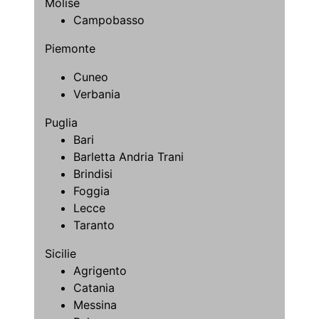
Molise
Campobasso
Piemonte
Cuneo
Verbania
Puglia
Bari
Barletta Andria Trani
Brindisi
Foggia
Lecce
Taranto
Sicilie
Agrigento
Catania
Messina