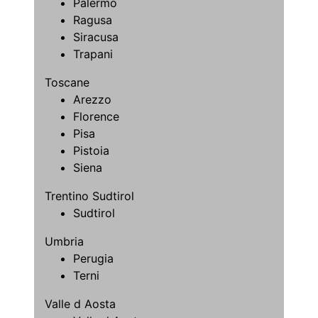
Palermo
Ragusa
Siracusa
Trapani
Toscane
Arezzo
Florence
Pisa
Pistoia
Siena
Trentino Sudtirol
Sudtirol
Umbria
Perugia
Terni
Valle d Aosta