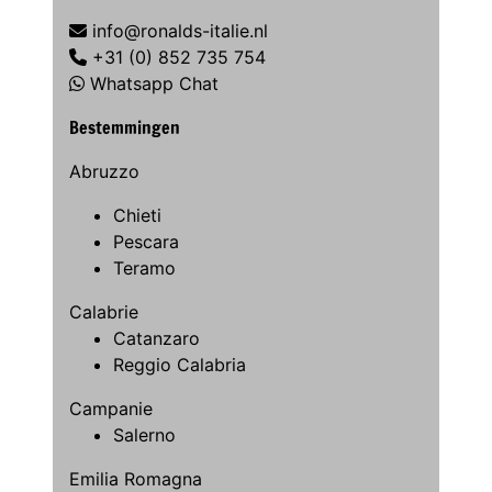
info@ronalds-italie.nl
+31 (0) 852 735 754
Whatsapp Chat
Bestemmingen
Abruzzo
Chieti
Pescara
Teramo
Calabrie
Catanzaro
Reggio Calabria
Campanie
Salerno
Emilia Romagna